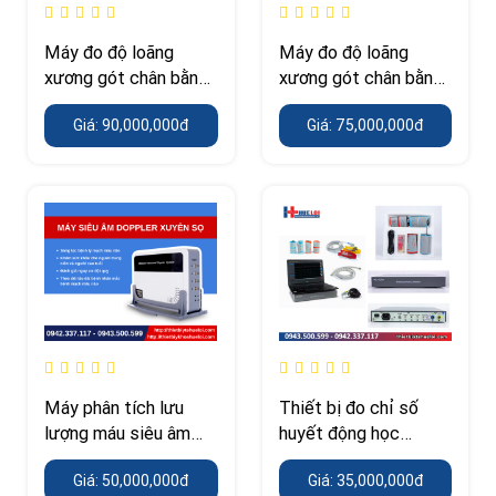
Máy đo độ loãng
Máy đo độ loãng
xương gót chân bằng
xương gót chân bằng
sóng siêu âm
sóng siêu âm
Giá: 90,000,000đ
Giá: 75,000,000đ
OSTEOKJ3000M cao
OSTEOKJ3000
cấp
Máy phân tích lưu
Thiết bị đo chỉ số
lượng máu siêu âm
huyết động học
doppler xuyên sọ
AE1000A
Giá: 50,000,000đ
Giá: 35,000,000đ