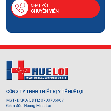
CHAT VỚI
CHUYÊN VIÊN
CÔNG TY TNHH THIẾT BỊ Y TẾ HUÊ LỢI
MST/ĐKKD/QĐTL: 0700786967
Giám đốc: Hoàng Minh Lợi