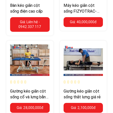
Bàn kéo giãn cột
Máy kéo giãn cột
sống điện cao cấp
sống FIZYOTRAC-
100 – 8 cấp tốc độ
Giá: Liên hệ -
Giá: 40,000,000đ
tăng lực, dải lực 1–
0942.337.117
100 kg
Giường kéo giãn cột
Giường kéo giãn cột
sống cổ và lưng bằng
sống thắt lưng giá rẻ
điện CY-C101F – bàn
Giá: 28,000,000đ
Giá: 2,100,000đ
4 khúc, tải trọng 230