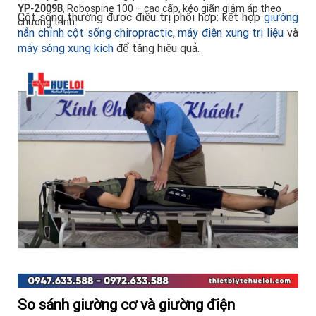
YP-2009B
, Robospine 100 – cao cấp, kéo giãn giảm áp theo
Cột sống thường được điều trị phối hợp: kết hợp
giường
chương trình.
nắn chỉnh cột sống chiropractic
,
máy điện xung trị liệu
và
máy sóng xung kích
để tăng hiệu quả.
So sánh giường cơ và giường điện