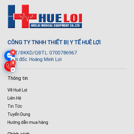
CÔNG TY TNHH THIẾT BỊ Y TẾ HUÊ LỢI
4
MST/ĐKKD/QĐTL: 0700786967
Giám đốc: Hoàng Minh Lợi
▾
4
▾
Thông tin
Về Huê Lợi
Liên Hệ
Tin Tức
Tuyển Dụng
Hướng dẫn mua hàng