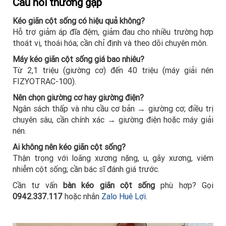
Câu hỏi thường gặp
Kéo giãn cột sống có hiệu quả không?
Hỗ trợ giảm áp đĩa đệm, giảm đau cho nhiều trường hợp
thoát vị, thoái hóa; cần chỉ định và theo dõi chuyên môn.
Máy kéo giãn cột sống giá bao nhiêu?
Từ 2,1 triệu (giường cơ) đến 40 triệu (máy giải nén
FIZYOTRAC-100).
Nên chọn giường cơ hay giường điện?
Ngân sách thấp và nhu cầu cơ bản → giường cơ; điều trị
chuyên sâu, cần chính xác → giường điện hoặc máy giải
nén.
Ai không nên kéo giãn cột sống?
Thận trọng với loãng xương nặng, u, gãy xương, viêm
nhiễm cột sống; cần bác sĩ đánh giá trước.
Cần tư vấn
bàn kéo giãn cột sống
phù hợp? Gọi
0942.337.117
hoặc nhắn
Zalo Huê Lợi
.