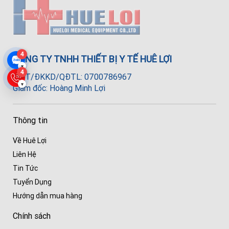
4
CÔNG TY TNHH THIẾT BỊ Y TẾ HUÊ LỢI
▾
4
MST/ĐKKD/QĐTL: 0700786967
▾
Giám đốc: Hoàng Minh Lợi
Thông tin
Về Huê Lợi
Liên Hệ
Tin Tức
Tuyển Dụng
Hướng dẫn mua hàng
Chính sách