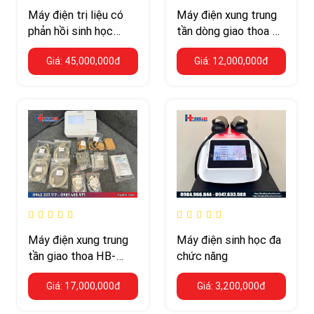
Máy điện trị liệu có
Máy điện xung trung
phản hồi sinh học
tần dòng giao thoa 2
HB120B – kích thích
kênh HB-ZP10 –
Giá: 45,000,000đ
Giá: 12,000,000đ
điện theo tín hiệu
thiết bị phòng khám
EMG
Máy điện xung trung
Máy điện sinh học đa
tần giao thoa HB-
chức năng
ZP30 – 4 kênh điều
Giá: 17,000,000đ
Giá: 3,200,000đ
trị độc lập