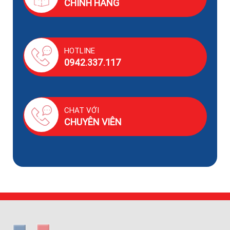
CHÍNH HÃNG
HOTLINE
0942.337.117
CHAT VỚI
CHUYÊN VIÊN