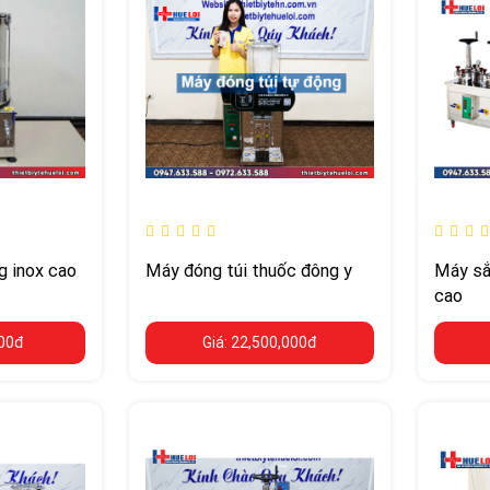
g inox cao
Máy đóng túi thuốc đông y
Máy sắ
cao
000đ
Giá: 22,500,000đ