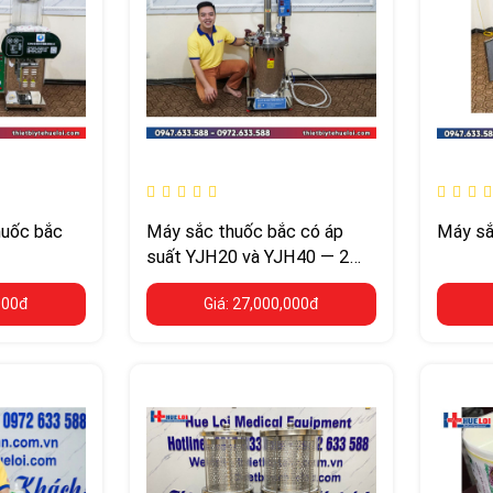
uốc bắc
Máy sắc thuốc bắc có áp
Máy sắ
suất YJH20 và YJH40 — 2
loại nồi 20 lít và 40 lít, áp
000đ
Giá: 27,000,000đ
suất 0,1 MPa