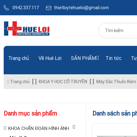
0942.337.117
thietbiytehueloi@gmail.com
Trang chủ
Về Huê Lợi
SẢN PHẨM
Tin tức
Tu
Trang chủ
KHOA Y HỌC CỔ TRUYỀN
Máy Sắc Thuốc Kèm 
Danh mục sản phẩm
Danh sách sản 
KHOA CHẨN ĐOÁN HÌNH ẢNH