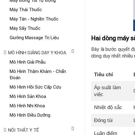
Máy Đóng Túi Tự Động
Máy Thái Thuốc
Máy Tán - Nghiền Thuốc
Máy Sấy Thuốc
Hai dòng máy sắ
Giường Massage Trị Liệu
Đây là bước quyết đị
MÔ HÌNH GIẢNG DẠY Y KHOA
dòng duy nhất nhiều 
Mô Hình Giải Phẫu
Mô Hình Thăm Khám - Chẩn
Tiêu chí
Đoán
Mô Hình Hồi Sức Cấp Cứu
Áp suất làm
việc
Mô Hình Sản Khoa
Mô Hình Nhi Khoa
Nhiệt độ sắc
Mô Hình Điều Dưỡng
Đóng túi
NỘI THẤT Y TẾ
Luận điểm