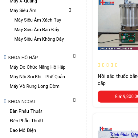
Máy X-Quang
Máy Siêu Âm
Máy Siêu Âm Xách Tay
Máy Siêu Âm Bàn Đẩy
Máy Siêu Âm Không Dây
KHOA HÔ HẤP
Máy Đo Chức Năng Hô Hấp
Nồi sắc thuốc bằn
Máy Nội Soi Khí - Phế Quản
cấp
Máy Vỗ Rung Long Đờm
Giá: 9,800,
KHOA NGOẠI
Bàn Phẫu Thuật
Đèn Phẫu Thuật
Dao Mổ Điện