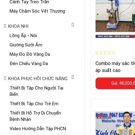
Cánh Tay Treo Trần
Máy Chăm Sóc Vết Thương
KHOA NHI
Lồng Ấp - Nôi
Giường Sưởi Ấm
Máy Đo Độ Vàng Da
Combo máy sắc th
Đèn Chiếu Vàng Da
áp suất cao
KHOA PHỤC HỒI CHỨC NĂNG
Giá: 48,000,
Thiết Bị Tập Cho Người Tai
Biến
Thiết Bị Tập Cho Trẻ Em
Thiết Bị Hỗ Trợ Di Chuyển
Bệnh Nhân
Video Hướng Dẫn Tập PHCN