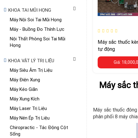
KHOA TAI MŨI HỌNG
Máy Nội Soi Tai Mũi Họng
Máy - Buồng Đo Thính Lực
Nội Thất Phòng Soi Tai Mũi
Máy sắc thuốc kè
Họng
tự động
KHOA VẬT LÝ TRỊ LIỆU
Giá: 18,000,
Máy Siêu Âm Trị Liệu
Máy Điện Xung
Máy sắc t
Máy Kéo Giãn
Máy Xung Kích
Máy Laser Trị Liệu
Máy sắc thuốc đông y
phân phối 8 máy chia
Máy Nén Ép Trị Liệu
Chiropractic - Tác Động Cột
Sống