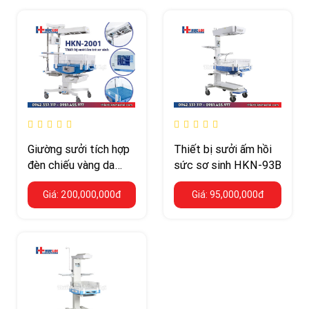
Giường sưởi tích hợp
Thiết bị sưởi ấm hồi
đèn chiếu vàng da
sức sơ sinh HKN-93B
hãng Ningbo David
Giá: 200,000,000đ
Giá: 95,000,000đ