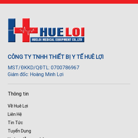
HOTLINE
0942.337.117
CHAT VỚI
CHUYÊN VIÊN