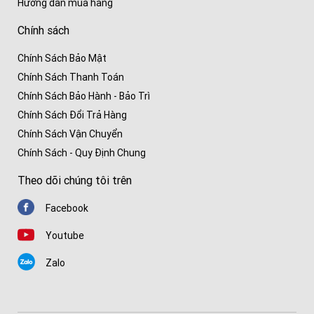
CÔNG TY TNHH THIẾT BỊ Y TẾ HUÊ LỢI
MST/ĐKKD/QĐTL: 0700786967
Giám đốc: Hoàng Minh Lợi
Thông tin
Về Huê Lợi
Liên Hệ
Tin Tức
Tuyển Dụng
Hướng dẫn mua hàng
Chính sách
Chính Sách Bảo Mật