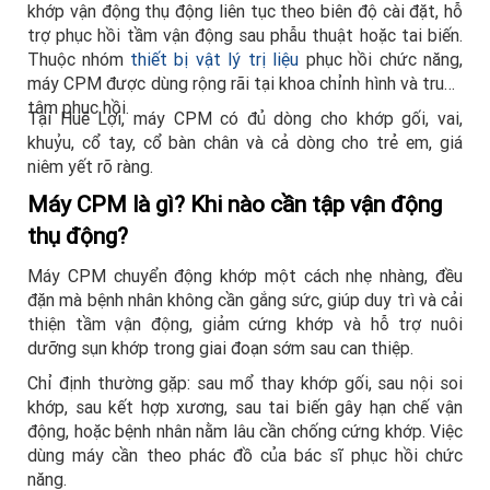
khớp vận động thụ động liên tục theo biên độ cài đặt, hỗ
trợ phục hồi tầm vận động sau phẫu thuật hoặc tai biến.
Thuộc nhóm
thiết bị vật lý trị liệu
phục hồi chức năng,
máy CPM được dùng rộng rãi tại khoa chỉnh hình và trung
tâm phục hồi.
Tại Huê Lợi, máy CPM có đủ dòng cho khớp gối, vai,
khuỷu, cổ tay, cổ bàn chân và cả dòng cho trẻ em, giá
niêm yết rõ ràng.
Máy CPM là gì? Khi nào cần tập vận động
thụ động?
Máy CPM chuyển động khớp một cách nhẹ nhàng, đều
đặn mà bệnh nhân không cần gắng sức, giúp duy trì và cải
thiện tầm vận động, giảm cứng khớp và hỗ trợ nuôi
dưỡng sụn khớp trong giai đoạn sớm sau can thiệp.
Chỉ định thường gặp: sau mổ thay khớp gối, sau nội soi
khớp, sau kết hợp xương, sau tai biến gây hạn chế vận
động, hoặc bệnh nhân nằm lâu cần chống cứng khớp. Việc
dùng máy cần theo phác đồ của bác sĩ phục hồi chức
năng.