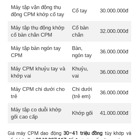
Máy tập vận động thụ
Cổ tay
30.000.000đ
động CPM khớp cổ tay
Máy tập thụ động khớp
Cổ bàn
32.000.000đ
cổ bàn chân CPM
chân
Máy tập bàn ngón tay
Bàn,
36.000.000đ
CPM
ngón tay
Máy CPM khuỷu tay và
Khuỷu,
36.000.000đ
khớp vai
vai
Máy CPM chi dưới cho
Chi dưới
36.000.000đ
trẻ
(trẻ em)
Máy tập co duỗi khớp
Khớp gối
41.000.000đ
gối cao cấp
Giá máy CPM dao động
30–41 triệu đồng
tùy khớp và