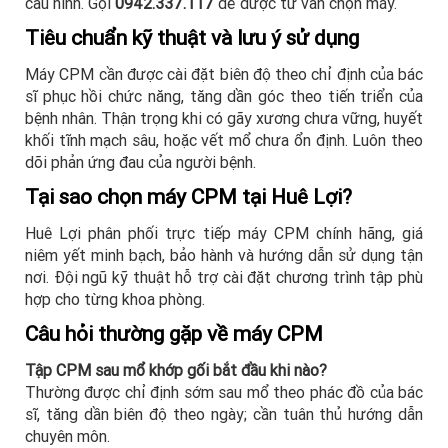
cấu hình. Gọi
0942.337.117
để được tư vấn chọn máy.
Tiêu chuẩn kỹ thuật và lưu ý sử dụng
Máy CPM cần được cài đặt biên độ theo chỉ định của bác
sĩ phục hồi chức năng, tăng dần góc theo tiến triển của
bệnh nhân. Thận trọng khi có gãy xương chưa vững, huyết
khối tĩnh mạch sâu, hoặc vết mổ chưa ổn định. Luôn theo
dõi phản ứng đau của người bệnh.
Tại sao chọn máy CPM tại Huê Lợi?
Huê Lợi phân phối trực tiếp máy CPM chính hãng, giá
niêm yết minh bạch, bảo hành và hướng dẫn sử dụng tận
nơi. Đội ngũ kỹ thuật hỗ trợ cài đặt chương trình tập phù
hợp cho từng khoa phòng.
Câu hỏi thường gặp về máy CPM
Tập CPM sau mổ khớp gối bắt đầu khi nào?
Thường được chỉ định sớm sau mổ theo phác đồ của bác
sĩ, tăng dần biên độ theo ngày; cần tuân thủ hướng dẫn
chuyên môn.