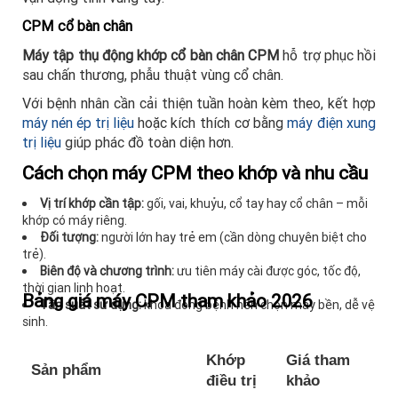
CPM cổ bàn chân
Máy tập thụ động khớp cổ bàn chân CPM
hỗ trợ phục hồi
sau chấn thương, phẫu thuật vùng cổ chân.
Với bệnh nhân cần cải thiện tuần hoàn kèm theo, kết hợp
máy nén ép trị liệu
hoặc kích thích cơ bằng
máy điện xung
trị liệu
giúp phác đồ toàn diện hơn.
Cách chọn máy CPM theo khớp và nhu cầu
Vị trí khớp cần tập:
gối, vai, khuỷu, cổ tay hay cổ chân – mỗi
khớp có máy riêng.
Đối tượng:
người lớn hay trẻ em (cần dòng chuyên biệt cho
trẻ).
Biên độ và chương trình:
ưu tiên máy cài được góc, tốc độ,
thời gian linh hoạt.
Bảng giá máy CPM tham khảo 2026
Tần suất sử dụng:
khoa đông bệnh nên chọn máy bền, dễ vệ
sinh.
Khớp
Giá tham
Sản phẩm
điều trị
khảo