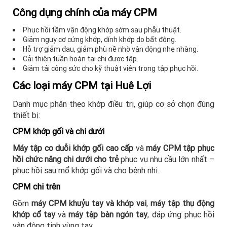
Công dụng chính của máy CPM
Phục hồi tầm vận động khớp sớm sau phẫu thuật.
Giảm nguy cơ cứng khớp, dính khớp do bất động.
Hỗ trợ giảm đau, giảm phù nề nhờ vận động nhẹ nhàng.
Cải thiện tuần hoàn tại chi được tập.
Giảm tải công sức cho kỹ thuật viên trong tập phục hồi.
Các loại máy CPM tại Huê Lợi
Danh mục phân theo khớp điều trị, giúp cơ sở chọn đúng
thiết bị:
CPM khớp gối và chi dưới
Máy tập co duỗi khớp gối cao cấp
và
máy CPM tập phục
hồi chức năng chi dưới cho trẻ
phục vụ nhu cầu lớn nhất –
phục hồi sau mổ khớp gối và cho bệnh nhi.
CPM chi trên
Gồm
máy CPM khuỷu tay và khớp vai
,
máy tập thụ động
khớp cổ tay
và
máy tập bàn ngón tay
, đáp ứng phục hồi
vận động tinh vùng tay.