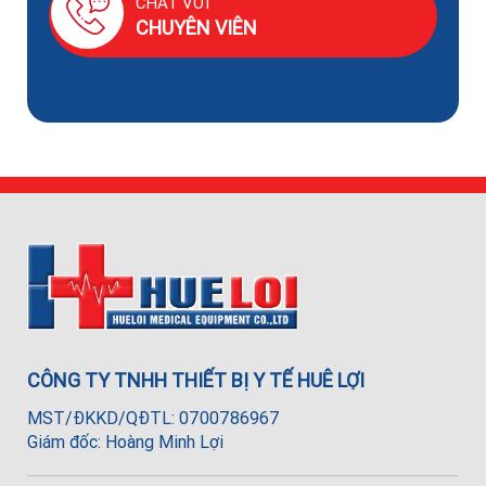
CHAT VỚI
CHUYÊN VIÊN
CÔNG TY TNHH THIẾT BỊ Y TẾ HUÊ LỢI
MST/ĐKKD/QĐTL: 0700786967
Giám đốc: Hoàng Minh Lợi