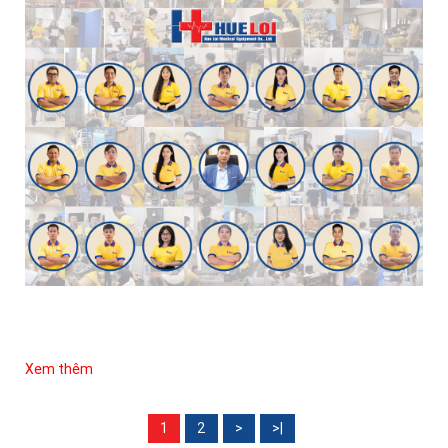
Xem thêm
1
2
>
>|