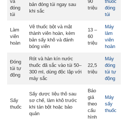
và
90
thuốc
bản đóng túi ngay sau
đóng
triệu
đóng
khi sắc
túi
túi
Vê thuốc bột và mật
Máy
Làm
13 –
thành viên hoàn, kèm
làm
viên
60
bản sấy khô và đánh
viên
hoàn
triệu
bóng viên
hoàn
Rót và hàn kín nước
Máy
Đóng
thuốc đã sắc vào túi 50–
22,5
đóng
túi tự
300 ml, dùng độc lập với
triệu
túi tự
động
máy sắc
động
Báo
Sấy dược liệu thô sau
giá
Máy
Sấy
sơ chế, làm khô trước
theo
sấy
thuốc
khi tán bột hoặc bảo
cấu
thuốc
quản
hình