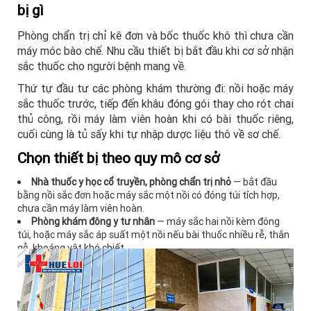
bị gì
Phòng chẩn trị chỉ kê đơn và bốc thuốc khô thì chưa cần
máy móc bào chế. Nhu cầu thiết bị bắt đầu khi cơ sở nhận
sắc thuốc cho người bệnh mang về.
Thứ tự đầu tư các phòng khám thường đi: nồi hoặc máy
sắc thuốc trước, tiếp đến khâu đóng gói thay cho rót chai
thủ công, rồi máy làm viên hoàn khi có bài thuốc riêng,
cuối cùng là tủ sấy khi tự nhập dược liệu thô về sơ chế.
Chọn thiết bị theo quy mô cơ sở
Nhà thuốc y học cổ truyền, phòng chẩn trị nhỏ
— bắt đầu
bằng nồi sắc đơn hoặc máy sắc một nồi có đóng túi tích hợp,
chưa cần máy làm viên hoàn.
Phòng khám đông y tư nhân
— máy sắc hai nồi kèm đóng
túi, hoặc máy sắc áp suất một nồi nếu bài thuốc nhiều rễ, thân
gỗ, khoáng vật khó chiết.
Khoa y học cổ truyền bệnh viện, cơ sở sắc thuốc dịch vụ
—
máy ba nồi, hoặc trọn bộ máy sắc rời ghép máy đóng túi rời để
chạy song song hai công đoạn.
Nhà máy dược, cơ sở thực phẩm chức năng
— máy làm viên