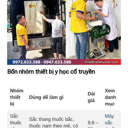
Bốn nhóm thiết bị y học cổ truyền
Nhóm
Xem
Dải
thiết
Dùng để làm gì
danh
giá
bị
mục
Sắc
Máy
Sắc thang thuốc bắc,
thuốc
9,8 –
sắc
thuốc nam theo mẻ, có