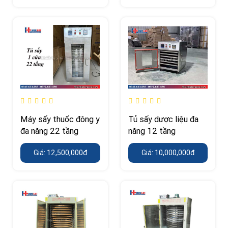
Máy sấy thuốc đông y
Tủ sấy dược liệu đa
đa năng 22 tầng
năng 12 tầng
Giá: 12,500,000đ
Giá: 10,000,000đ