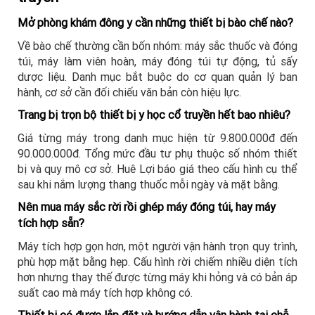
Mở phòng khám đông y cần những thiết bị bào chế nào?
Về bào chế thường cần bốn nhóm: máy sắc thuốc và đóng
túi, máy làm viên hoàn, máy đóng túi tự động, tủ sấy
dược liệu. Danh mục bắt buộc do cơ quan quản lý ban
hành, cơ sở cần đối chiếu văn bản còn hiệu lực.
Trang bị trọn bộ thiết bị y học cổ truyền hết bao nhiêu?
Giá từng máy trong danh mục hiện từ 9.800.000đ đến
90.000.000đ. Tổng mức đầu tư phụ thuộc số nhóm thiết
bị và quy mô cơ sở. Huê Lợi báo giá theo cấu hình cụ thể
sau khi nắm lượng thang thuốc mỗi ngày và mặt bằng.
Nên mua máy sắc rời rồi ghép máy đóng túi, hay máy
tích hợp sẵn?
Máy tích hợp gọn hơn, một người vận hành trọn quy trình,
phù hợp mặt bằng hẹp. Cấu hình rời chiếm nhiều diện tích
hơn nhưng thay thế được từng máy khi hỏng và có bản áp
suất cao mà máy tích hợp không có.
Thiết bị có được lắp đặt và hướng dẫn vận hành tại chỗ