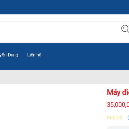
yển Dụng
Liên hệ
Máy đi
35,000,