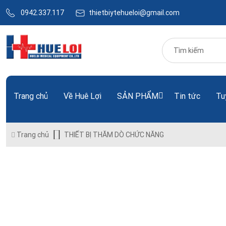
0942.337.117
thietbiytehueloi@gmail.com
Trang chủ
Về Huê Lợi
SẢN PHẨM
Tin tức
Tu
Trang chủ
THIẾT BỊ THĂM DÒ CHỨC NĂNG