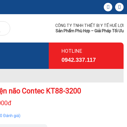
CÔNG TY TNHH THIẾT BỊ Y TẾ HUÊ LỢI
Sản Phẩm Phù Hợp – Giải Pháp Tối Ưu
HOTLINE
0942.337.117
ện não Contec KT88-3200
000đ
(0 Đánh giá)