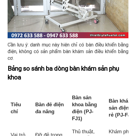
Cần lưu ý: danh mục này hiện chỉ có bàn điều khiển bằng
điện, không có sản phẩm bàn khám sản điều khiển bằng
cơ.
Bảng so sánh ba dòng bàn khám sản phụ
khoa
Bàn sản
Bàn khám
Tiêu
Bàn đẻ điện
khoa bằng
sản điện gi
chí
đa năng
điện (PJ-
rẻ (PJ-FJ2)
FJ1)
Thủ thuật,
Khám phụ
Vai trò
Đỡ đẻ trong