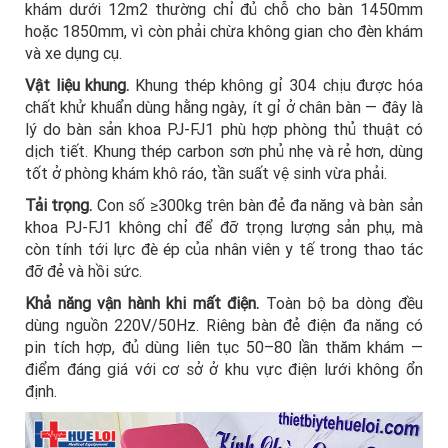
khám dưới 12m2 thường chỉ đủ chỗ cho bàn 1450mm
hoặc 1850mm, vì còn phải chừa không gian cho đèn khám
và xe dụng cụ.
Vật liệu khung.
Khung thép không gỉ 304 chịu được hóa
chất khử khuẩn dùng hằng ngày, ít gỉ ở chân bàn — đây là
lý do bàn sản khoa PJ-FJ1 phù hợp phòng thủ thuật có
dịch tiết. Khung thép carbon sơn phủ nhẹ và rẻ hơn, dùng
tốt ở phòng khám khô ráo, tần suất vệ sinh vừa phải.
Tải trọng.
Con số ≥300kg trên bàn đẻ đa năng và bàn sản
khoa PJ-FJ1 không chỉ để đỡ trọng lượng sản phụ, mà
còn tính tới lực đè ép của nhân viên y tế trong thao tác
đỡ đẻ và hồi sức.
Khả năng vận hành khi mất điện.
Toàn bộ ba dòng đều
dùng nguồn 220V/50Hz. Riêng bàn đẻ điện đa năng có
pin tích hợp, đủ dùng liên tục 50–80 lần thăm khám —
điểm đáng giá với cơ sở ở khu vực điện lưới không ổn
định.