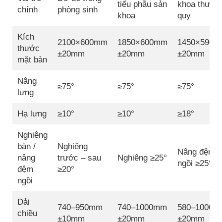
tiểu phẫu sản
khoa thườn
chính
phòng sinh
khoa
quy
Kích
2100×600mm
1850×600mm
1450×590
thước
±20mm
±20mm
±20mm
mặt bàn
Nâng
≥75°
≥75°
≥75°
lưng
Hạ lưng
≥10°
≥10°
≥18°
Nghiêng
bàn /
Nghiêng
Nâng đệm
nâng
trước – sau
Nghiêng ≥25°
ngồi ≥25°
đệm
≥20°
ngồi
Dải
740–950mm
740–1000mm
580–1000m
chiều
±10mm
±20mm
±20mm