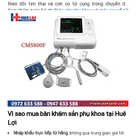
theo dõi tim thai và cơn co tử cung trong chuyển dạ.
Xem thêm toàn bộ
thiết bị sản phụ khoa
và
máy soi cổ tử
cung
tại Huê Lợi.
Vì sao mua bàn khám sản phụ khoa tại Huê
Lợi
Nhập khẩu trực tiếp từ hãng
, không qua trung gian, giá tới