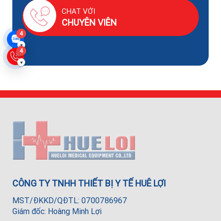
CHAT VỚI
CHUYÊN VIÊN
4
▾
4
▾
CÔNG TY TNHH THIẾT BỊ Y TẾ HUÊ LỢI
MST/ĐKKD/QĐTL: 0700786967
Giám đốc: Hoàng Minh Lợi