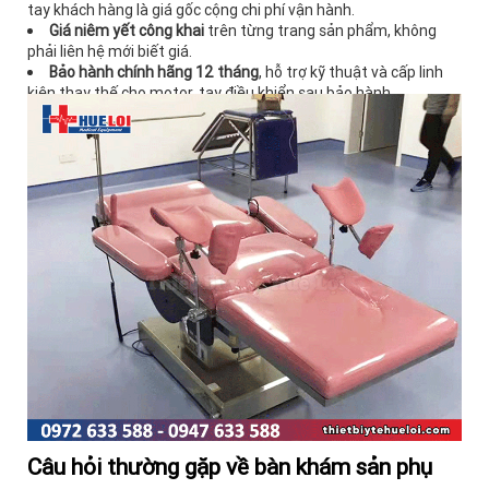
tay khách hàng là giá gốc cộng chi phí vận hành.
Giá niêm yết công khai
trên từng trang sản phẩm, không
phải liên hệ mới biết giá.
Bảo hành chính hãng 12 tháng
, hỗ trợ kỹ thuật và cấp linh
kiện thay thế cho motor, tay điều khiển sau bảo hành.
Hơn 8 năm hoạt động
, phục vụ khách hàng tại 63 tỉnh thành
với hơn 100.000 khách hàng và gần 1.000 sản phẩm.
Đầy đủ hồ sơ CO, CQ, tờ khai hải quan
phục vụ hồ sơ cấp
phép phòng khám và hồ sơ thầu.
Câu hỏi thường gặp về bàn khám sản phụ