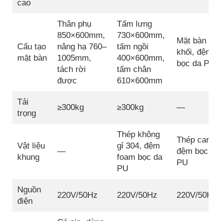
cao
Thân phụ
Tấm lưng
850×600mm,
730×600mm,
Mặt bàn liề
Cấu tạo
nâng hạ 760–
tấm ngồi
khối, đệm
mặt bàn
1005mm,
400×600mm,
bọc da PU
tách rời
tấm chân
được
610×600mm
Tải
≥300kg
≥300kg
—
trọng
Thép không
Thép carbon
Vật liệu
gỉ 304, đệm
—
đệm bọc da
khung
foam bọc da
PU
PU
Nguồn
220V/50Hz
220V/50Hz
220V/50Hz
điện