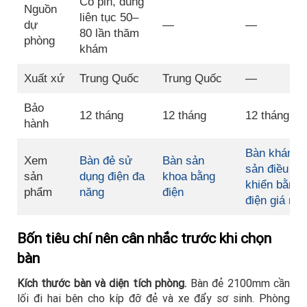
Có pin, dùng
Nguồn
liên tục 50–
dự
—
—
80 lần thăm
phòng
khám
Xuất xứ
Trung Quốc
Trung Quốc
—
Bảo
12 tháng
12 tháng
12 tháng
hành
Bàn khám
Xem
Bàn đẻ sử
Bàn sản
sản điều
sản
dụng điện đa
khoa bằng
khiển bằng
phẩm
năng
điện
điện giá rẻ
Bốn tiêu chí nên cân nhắc trước khi chọn
bàn
Kích thước bàn và diện tích phòng.
Bàn đẻ 2100mm cần
lối đi hai bên cho kíp đỡ đẻ và xe đẩy sơ sinh. Phòng