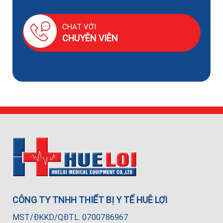
CHAT VỚI
CHUYÊN VIÊN
CÔNG TY TNHH THIẾT BỊ Y TẾ HUÊ LỢI
MST/ĐKKD/QĐTL: 0700786967