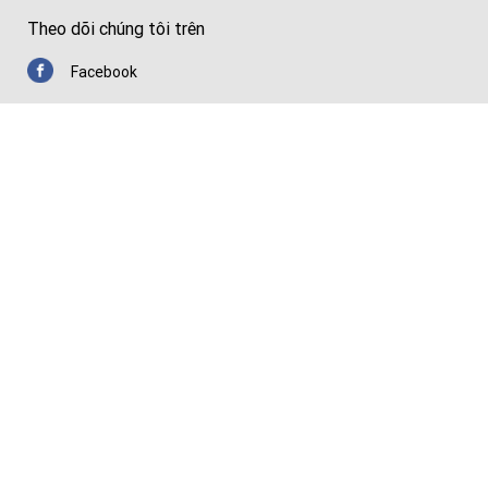
Theo dõi chúng tôi trên
Facebook
Youtube
Zalo
Chứng nhận
© Copyright 2026 Thiết Bị Y Tế Nhập Khẩu Chất Lượng Cao — Huê
Lợi Medical.