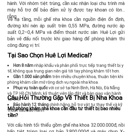
hành. Với nhóm tiệt trùng, cần xác nhận loại chu trình mà
máy hỗ trợ để bảo đảm xử lý được tay khoan có lòng
rỗng.
Về hạ tầng, mỗi ghế nha khoa cần nguồn điện ổn định,
đường khí nén áp suất trên 0,55 MPa, đường nước áp
suất 0,2–0,4 MPa và điểm thoát nước sàn. Huê Lợi gửi
bản vẽ đấu nối trước khi giao hàng để phòng khám thi
công đúng vị trí.
Tại Sao Chọn Huê Lợi Medical?
Hơn 8 năm
nhập khẩu và phân phối trực tiếp trang thiết bị y
tế, không qua trung gian nên giá tới tay phòng khám tốt hơn.
Gần 1.000 sản phẩm
trên nhiều chuyên khoa, thuận tiện khi
phòng khám cần mở rộng dịch vụ ngoài nha khoa.
Phục vụ toàn quốc
với cơ sở tại Ninh Bình, Hà Nội, Đà Nẵng
và TP. Hồ Chí Minh; kỹ thuật viên lắp đặt và bàn giao vận hành
Câu Hỏi Thường Gặp Về Thiết Bị Nha Khoa
tại chỗ.
Bảo hành 12 tháng
chính hãng, hỗ trợ vật tư thay thế và kỹ
Mở phòng khám nha khoa cần đầu tư thiết bị bao nhiêu
thuật sau bảo hành.
tiền?
Với cấu hình tối thiểu gồm ghế nha khoa 32.000.000đ, nồi
hấp tiệt trùng loại cơ bản 3.800.000đ và máy chụp X-