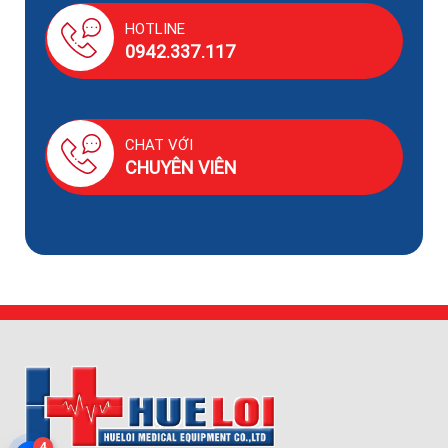
HOTLINE
0942.337.117
CHAT VỚI
CHUYÊN VIÊN
4