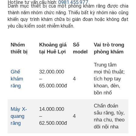
Hotline tư vấn cấu hình:
0981.455.977
.
Danh mục thiết bị của một phòng khám răng được chia
thành năm nhóm chức năng. Thiếu bất kỳ nhóm nào cũng
khiến quy trình khám chữa bị gián đoạn hoặc không đạt
yêu cầu kiểm soát nhiễm khuẩn.
Nhóm
Khoảng giá
Số
Vai trò trong
thiết bị
tại Huê Lợi
model
phòng khám
Trung tâm
Ghế
32.000.000
mọi thủ thuật;
khám
–
4
tích hợp tay
răng
65.000.000đ
khoan, đèn,
bồn nhổ
Chẩn đoán
Máy X-
14.000.000
sâu răng, tủy,
quang
–
4
nha chu, theo
răng
62.500.000đ
dõi nội nha