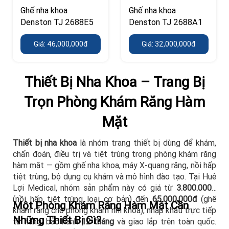
Ghế nha khoa
Ghế nha khoa
Denston TJ 2688E5
Denston TJ 2688A1
Giá: 46,000,000đ
Giá: 32,000,000đ
Thiết Bị Nha Khoa – Trang Bị
Trọn Phòng Khám Răng Hàm
Mặt
Thiết bị nha khoa
là nhóm trang thiết bị dùng để khám,
chẩn đoán, điều trị và tiệt trùng trong phòng khám răng
hàm mặt — gồm ghế nha khoa, máy X-quang răng, nồi hấp
tiệt trùng, bộ dụng cụ khám và mô hình đào tạo. Tại Huê
Lợi Medical, nhóm sản phẩm này có giá từ
3.800.000đ
(nồi hấp tiệt trùng loại cơ bản) đến
65.000.000đ
(ghế
Một Phòng Khám Răng Hàm Mặt Cần
khám răng cho phòng khám nhi khoa), nhập khẩu trực tiếp
Những Thiết Bị Gì?
từ hãng, bảo hành
12 tháng
và giao lắp trên toàn quốc.