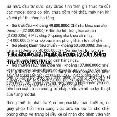
Ba mức đầu tư dưới đây được tính trên giá thực tế của
các model đang có sẵn, chưa gồm nội thất, máy nén khí
và chi phí thi công hạ tầng.
Gói khởi đầu – khoảng 49.800.000đ:
Ghế nha khoa cao cấp
Denston (32.000.000đ) + Nồi hấp tiệt trùng loại cơ bản
(3.800.000đ) + Máy chụp X-quang nha khoa cầm tay
(14.000.000đ). Phù hợp bác sĩ mở phòng khám tư một ghế.
Gói phòng khám tiêu chuẩn – khoảng 63.500.000đ:
Ghế răng
hàm mặt Denston (40.000.000đ) + Nồi hấp tiệt trùng giá rẻ
Tiêu Chuẩn Kỹ Thuật & Pháp Lý Cần Kiểm
(7.500.000đ) + Sensor X-quang nha khoa (16.000.000đ). Đáp
ứng lưu lượng bệnh nhân ổn định hằng ngày.
Tra Trước Khi Mua
Gói chuyên sâu / nha khoa nhi – khoảng 137.000.000đ:
Ghế
khám răng cho phòng khám nhi khoa (65.000.000đ) + Nồi hấp
Trang thiết bị y tế lưu hành tại Việt Nam phải được phân
sấy tiệt trùng cao cấp (22.000.000đ) + Thiết bị cảm biến X-
loại và công bố theo quy định quản lý trang thiết bị y tế
quang kỹ thuật số Vatech (50.000.000đ). Dành cho khoa Nhi
hiện hành. Khi nhận báo giá, quý phòng khám nên yêu cầu
bệnh viện răng hàm mặt và chuỗi phòng khám.
bên bán xuất trình chứng từ nhập khẩu và hồ sơ kỹ thuật
của từng model.
Riêng thiết bị phát tia X, cơ sở phải khai báo thiết bị, xin
giấy phép tiến hành công việc bức xạ, bố trí che chắn
phòng chụp và trang bị liều kế cá nhân cho nhân viên vận