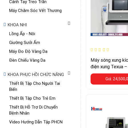
Cánh Tay Treo Trần
Máy Chăm Sóc Vết Thương
KHOA NHI
Lồng Ấp - Nôi
Giường Sưởi Ấm
Máy Đo Độ Vàng Da
Máy sóng xung kíc
Đèn Chiếu Vàng Da
điện xung Texua –
nghệ trên 1 thân 
KHOA PHỤC HỒI CHỨC NĂNG
Giá: 24,500,
Thiết Bị Tập Cho Người Tai
Biến
Thiết Bị Tập Cho Trẻ Em
Thiết Bị Hỗ Trợ Di Chuyển
Bệnh Nhân
Video Hướng Dẫn Tập PHCN