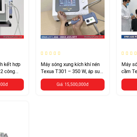
h kết hợp
Máy sóng xung kích khí nén
Máy só
 2 công
Texua T301 – 350 W, áp suất
cầm Te
máy
0,5–8 Bar
500 W, 
000đ
Giá: 15,500,000đ
người 