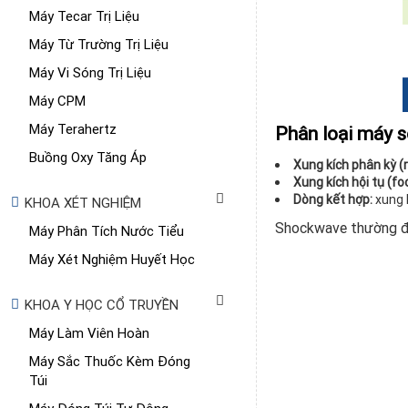
Máy Tecar Trị Liệu
Máy Từ Trường Trị Liệu
Máy Vi Sóng Trị Liệu
Máy CPM
Máy Terahertz
Phân loại máy s
Buồng Oxy Tăng Áp
Xung kích phân kỳ (r
Xung kích hội tụ (fo
Dòng kết hợp:
xung k
KHOA XÉT NGHIỆM
Shockwave thường đ
Máy Phân Tích Nước Tiểu
Máy Xét Nghiệm Huyết Học
KHOA Y HỌC CỔ TRUYỀN
Máy Làm Viên Hoàn
Máy Sắc Thuốc Kèm Đóng
Túi