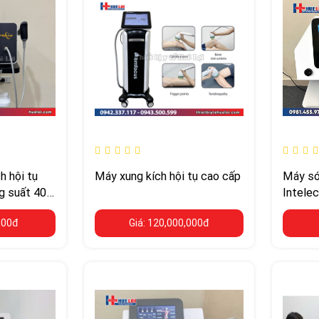
h hội tụ
Máy xung kích hội tụ cao cấp
Máy só
g suất 400
Intelec
Bar
điều tr
000đ
Giá: 120,000,000đ