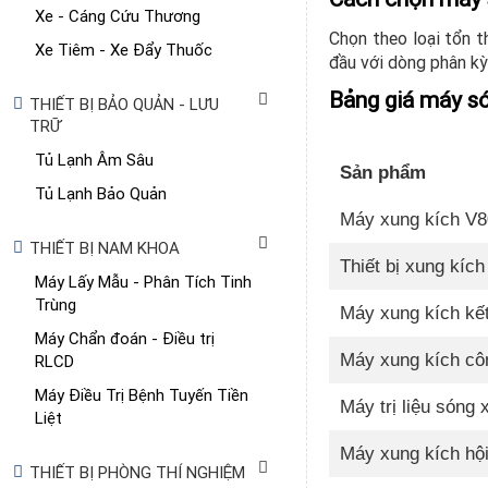
Xe - Cáng Cứu Thương
Chọn theo loại tổn 
Xe Tiêm - Xe Đẩy Thuốc
đầu với dòng phân kỳ 
Bảng giá máy só
THIẾT BỊ BẢO QUẢN - LƯU
TRỮ
Tủ Lạnh Âm Sâu
Sản phẩm
Tủ Lạnh Bảo Quản
Máy xung kích V
THIẾT BỊ NAM KHOA
Thiết bị xung kích 
Máy Lấy Mẫu - Phân Tích Tinh
Trùng
Máy xung kích kế
Máy Chẩn đoán - Điều trị
Máy xung kích cô
RLCD
Máy Điều Trị Bệnh Tuyến Tiền
Máy trị liệu sóng 
Liệt
Máy xung kích hội
THIẾT BỊ PHÒNG THÍ NGHIỆM