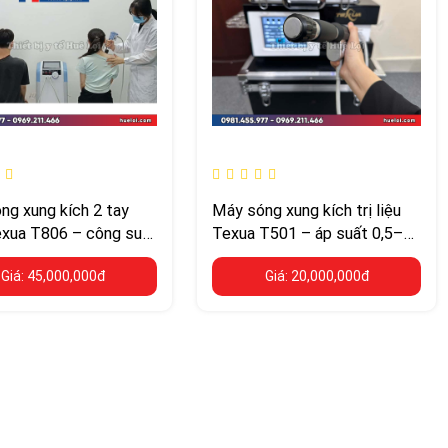
ng xung kích 2 tay
Máy sóng xung kích trị liệu
xua T806 – công suất
Texua T501 – áp suất 0,5–
điều trị đồng thời 2
10 Bar, 7 đầu bắn
Giá: 45,000,000đ
Giá: 20,000,000đ
bệnh