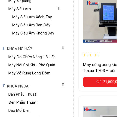
Máy X-Quang
Máy Siêu Âm
Máy Siêu Âm Xách Tay
Máy Siêu Âm Bàn Đẩy
Máy Siêu Âm Không Dây
KHOA HÔ HẤP
Máy Đo Chức Năng Hô Hấp
Máy sóng xung kíc
Máy Nội Soi Khí - Phế Quản
Texua T703 – côn
Máy Vỗ Rung Long Đờm
W, áp suất tới 12 
Giá: 27,500,
KHOA NGOẠI
Bàn Phẫu Thuật
Đèn Phẫu Thuật
Dao Mổ Điện