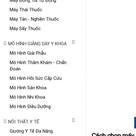
Máy Đóng Túi Tự Động
Máy Thái Thuốc
Máy Tán - Nghiền Thuốc
Máy Sấy Thuốc
MÔ HÌNH GIẢNG DẠY Y KHOA
Mô Hình Giải Phẫu
Mô Hình Thăm Khám - Chẩn
Đoán
Mô Hình Hồi Sức Cấp Cứu
Mô Hình Sản Khoa
Mô Hình Nhi Khoa
Mô Hình Điều Dưỡng
NỘI THẤT Y TẾ
Giường Y Tế Đa Năng
Cách chọn máy