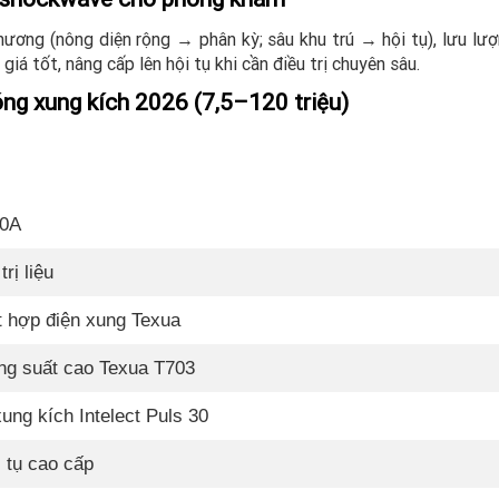
thương (nông diện rộng → phân kỳ; sâu khu trú → hội tụ), lưu l
giá tốt, nâng cấp lên hội tụ khi cần điều trị chuyên sâu.
ng xung kích 2026 (7,5–120 triệu)
80A
trị liệu
t hợp điện xung Texua
ng suất cao Texua T703
xung kích Intelect Puls 30
 tụ cao cấp