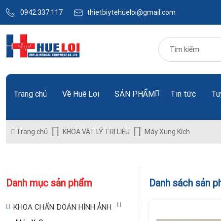
0942.337.117
thietbiytehueloi@gmail.com
Trang chủ
Về Huê Lợi
SẢN PHẨM
Tin tức
Tu
Trang chủ
KHOA VẬT LÝ TRỊ LIỆU
Máy Xung Kích
Danh mục sản phẩm
Danh sách sản 
KHOA CHẨN ĐOÁN HÌNH ẢNH