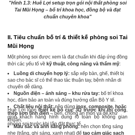
"Hình 1.3: Huê Lợi setup trọn gói nội thất phòng soi
Tai Mũi Họng – bố trí khoa học, đồng bộ và đạt
chuẩn chuyên khoa"
II. Tiêu chuẩn bố trí & thiết kế phòng soi Tai
Mũi Họng
Một phòng soi được xem là đạt chuẩn khi đáp ứng đồng
thời các yếu tố về
kỹ thuật, công năng và thẩm mỹ
:
Luồng di chuyển hợp lý:
sắp xếp bàn, ghế, thiết bị
sao cho bác sĩ có thể thao tác thuận tay, bệnh nhân di
chuyển dễ dàng.
Nguồn điện – ánh sáng – khu rửa tay:
bố trí khoa
học, đảm bảo an toàn và đúng hướng dẫn Bộ Y tế.
Chất liệu nội thất:
nên dùng
inox, composite, hoặc
Huê Lợi luôn
thiết kế bố cục 3D trước khi thi công
,
thép sơn tĩnh điện
– bền, chống ăn mòn và dễ khử
giúp khách hàng hình dung rõ toàn bộ không gian
khuẩn.
phòng soi trước khi lắp đặt thực tế.
Màu sắc và ánh sáng phòng:
nên chọn tông sáng
nhẹ (trắng, ghi sáng, xanh nhạt) để
tạo cảm giác sạch