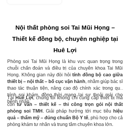
Nội thất phòng soi Tai Mũi Họng –
Thiết kế đồng bộ, chuyên nghiệp tại
Huê Lợi
Phòng soi Tai Mũi Họng là khu vực quan trọng trong
chuỗi chẩn đoán và điều trị của chuyên khoa Tai Mũi
Họng. Không gian này đòi hỏi
tính đồng bộ cao giữa
thiết bị – nội thất – bố cục vận hành
, nhằm giúp bác sĩ
thao tác thuận tiện, nâng cao độ chính xác trong quá
trình soi khám, đồng thời mang lại sự thoải mái cho
Tại
Huê Lợi
, chúng tôi không chỉ cung cấp thiết bị mà
bệnh nhân.
còn
tư vấn – thiết kế – thi công trọn gói nội thất
phòng soi TMH
. Giải pháp hướng tới mục tiêu
hiệu
quả – thẩm mỹ – đúng chuẩn Bộ Y tế
, phù hợp cho cả
phòng khám tư nhân và trung tâm chuyên khoa lớn.