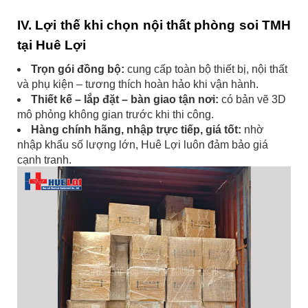
IV. Lợi thế khi chọn nội thất phòng soi TMH
tại Huê Lợi
Trọn gói đồng bộ:
cung cấp toàn bộ thiết bị, nội thất
và phụ kiện – tương thích hoàn hảo khi vận hành.
Thiết kế – lắp đặt – bàn giao tận nơi:
có bản vẽ 3D
mô phỏng không gian trước khi thi công.
Hàng chính hãng, nhập trực tiếp, giá tốt:
nhờ
nhập khẩu số lượng lớn, Huê Lợi luôn đảm bảo giá
cạnh tranh.
Hỗ trợ kỹ thuật toàn quốc:
đội ngũ kỹ sư lắp đặt,
bảo hành và bảo trì nhanh chóng.
Kinh nghiệm triển khai thực tế:
Huê Lợi đã
bàn
giao hàng trăm phòng soi TMH trên toàn quốc
, từ
tuyến tỉnh đến bệnh viện trung ương.