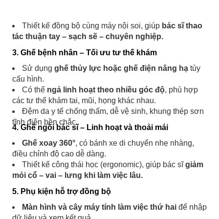
Thiết kế đồng bộ cùng máy nội soi, giúp
bác sĩ thao
tác thuận tay – sạch sẽ – chuyên nghiệp.
3. Ghế bệnh nhân – Tối ưu tư thế khám
Sử dụng
ghế thủy lực hoặc ghế điện nâng hạ
tùy
cấu hình.
Có thể
ngả linh hoạt theo nhiều góc độ
, phù hợp
các tư thế khám tai, mũi, họng khác nhau.
Đệm da y tế chống thấm, dễ vệ sinh, khung thép sơn
tĩnh điện bền chắc.
4. Ghế ngồi bác sĩ – Linh hoạt và thoải mái
Ghế xoay 360°
, có bánh xe di chuyển nhẹ nhàng,
điều chỉnh độ cao dễ dàng.
Thiết kế công thái học (ergonomic), giúp bác sĩ
giảm
mỏi cổ – vai – lưng khi làm việc lâu.
5. Phụ kiện hỗ trợ đồng bộ
Màn hình và cây máy tính làm việc thứ hai
để nhập
dữ liệu và xem kết quả.