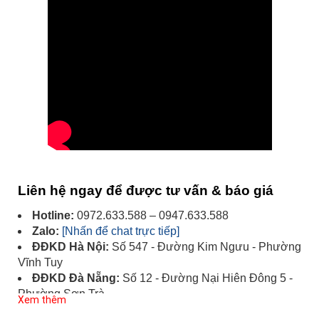
Liên hệ ngay để được tư vấn & báo giá
Hotline:
0972.633.588 – 0947.633.588
Zalo:
[Nhấn để chat trực tiếp]
ĐĐKD Hà Nội:
Số 547 - Đường Kim Ngưu - Phường
Vĩnh Tuy
ĐĐKD Đà Nẵng:
Số 12 - Đường Nại Hiên Đông 5 -
Phường Sơn Trà
Xem thêm
ĐĐKD TP.HCM:
Số 449/55 - Đường Trường Chinh -