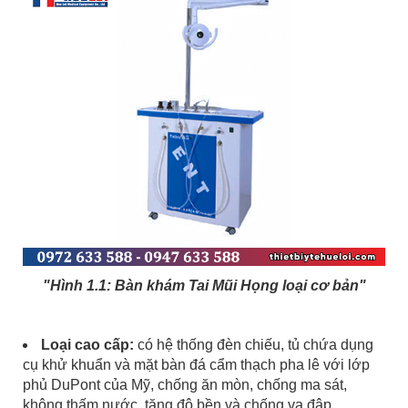
"Hình 1.1: Bàn khám Tai Mũi Họng loại cơ bản"
Loại cao cấp:
có hệ thống đèn chiếu, tủ chứa dụng
cụ khử khuẩn và mặt bàn đá cẩm thạch pha lê với lớp
phủ DuPont của Mỹ, chống ăn mòn, chống ma sát,
không thấm nước, tăng độ bền và chống va đập.