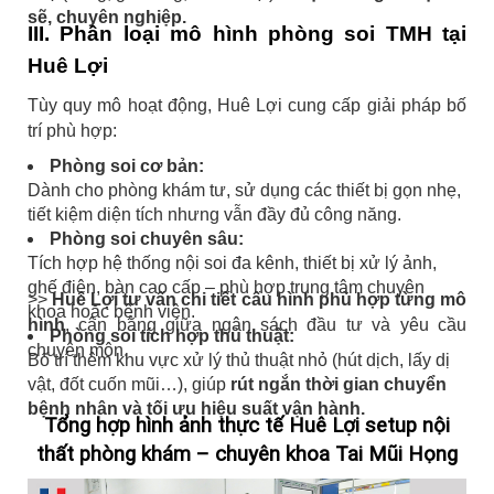
sẽ, chuyên nghiệp.
III. Phân loại mô hình phòng soi TMH tại
Huê Lợi
Tùy quy mô hoạt động, Huê Lợi cung cấp giải pháp bố
trí phù hợp:
Phòng soi cơ bản:
Dành cho phòng khám tư, sử dụng các thiết bị gọn nhẹ,
tiết kiệm diện tích nhưng vẫn đầy đủ công năng.
Phòng soi chuyên sâu:
Tích hợp hệ thống nội soi đa kênh, thiết bị xử lý ảnh,
ghế điện, bàn cao cấp – phù hợp trung tâm chuyên
>>
Huê Lợi tư vấn chi tiết cấu hình phù hợp từng mô
khoa hoặc bệnh viện.
hình
, cân bằng giữa ngân sách đầu tư và yêu cầu
Phòng soi tích hợp thủ thuật:
chuyên môn.
Bố trí thêm khu vực xử lý thủ thuật nhỏ (hút dịch, lấy dị
vật, đốt cuốn mũi…), giúp
rút ngắn thời gian chuyển
bệnh nhân và tối ưu hiệu suất vận hành.
Tổng hợp hình ảnh thực tế Huê Lợi setup nội
thất phòng khám – chuyên khoa Tai Mũi Họng