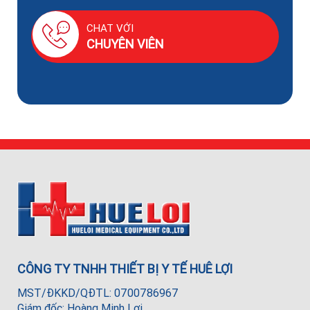
CHAT VỚI
CHUYÊN VIÊN
CÔNG TY TNHH THIẾT BỊ Y TẾ HUÊ LỢI
MST/ĐKKD/QĐTL: 0700786967
Giám đốc: Hoàng Minh Lợi