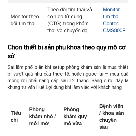
Theo dõi tim thai và
Monitor
Monitor theo
cơn co tử cung
tim thai
dõi tim thai
(CTG) trong khám
Contec
thai và chuyển dạ
CMS800F
Chọn thiết bị sản phụ khoa theo quy mô cơ
sở
Sai lầm phổ biến khi setup phòng khám sản là mua thiết
bị vượt quá nhu cầu thực tế, hoặc ngược lại — mua quá
mỏng rồi phải nâng cấp sau 12 tháng. Bảng dưới đây là
khung tư vấn Huê Lợi dùng khi làm việc với khách hàng.
Bệnh viện
Phòng
Phòng
Tiêu
/ khoa sản
khám nhỏ /
khám quy
chí
chuyên
mới mở
mô vừa
sâu