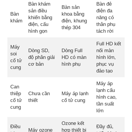
Bàn khám
Bàn đẻ
Bàn sản
sản điều
điện đa
Bàn
khoa bằng
khiển bằng
năng có
khám
điện, khung
điện, cấu
thân phụ
thép 304
hình gọn
tách rời
Full HD kết
Máy
Dòng SD,
Dòng Full
nối màn
soi
độ phân giải
HD có màn
hình lớn,
cổ tử
cơ bản
hình phụ
phục vụ
cung
đào tạo
Máy áp
Can
lạnh cấu
thiệp
Chưa cần
Máy áp lạnh
hình cao,
cổ tử
thiết
cổ tử cung
tần suất
cung
lớn
Ozone kết
Điều
Đầy đủ,
Máy ozone
hợp thiết bị