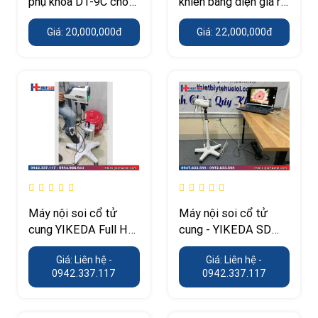
phụ khoa DT-9C cho
khiển bằng điện giá rẻ
phòng khám sản phụ
PJ-FJ2 cho phòng
Giá: 20,000,000đ
Giá: 22,000,000đ
khoa
khám nhỏ
Máy nội soi cổ tử
Máy nội soi cổ tử
cung YIKEDA Full HD
cung - YIKEDA SD
3003
3002
Giá: Liên hệ -
Giá: Liên hệ -
0942.337.117
0942.337.117