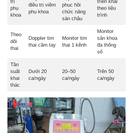
trị
triển khai
điều trị viêm
phục hồi
phụ
theo liệu
phụ khoa
chức năng
khoa
trình
sàn chậu
Monitor
Theo
Doppler tim
Monitor tim
sản khoa
dõi
thai cầm tay
thai 1 kênh
đa thông
thai
số
Tần
suất
Dưới 20
20–50
Trên 50
khai
ca/ngày
ca/ngày
ca/ngày
thác