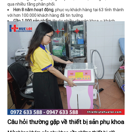
qua nhiều tầng phân phối.
Hơn 8 năm hoạt động
, phục vụ khách hàng tại 63 tỉnh thành
với hơn 100.000 khách hàng đã tin tưởng.
Gần 1.000 sản phẩm
thuộc nhiều chuyên khoa — khách
hàng setup phòng khám mới có thể mua trọn gói từ một đầu
mối.
Bảo hành chính hãng 12 tháng
, hỗ trợ kỹ thuật và hướng
dẫn sử dụng sau lắp đặt.
Giá niêm yết công khai
trên từng trang sản phẩm, không
phải liên hệ mới biết giá.
Cơ sở ba miền
tại Ninh Bình, Hà Nội, Đà Nẵng và TP. Hồ Chí
Minh, giao hàng toàn quốc.
Câu hỏi thường gặp về thiết bị sản phụ khoa