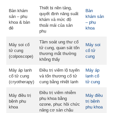
Thiết bị nền tảng,
Bàn khám
Bàn
quyết định năng suất
sản – phụ
khám sản
khám và mức độ
khoa & bàn
– phụ
thoải mái của sản
đẻ
khoa
phụ
Tầm soát ung thư cổ
Máy soi cổ
Máy soi
tử cung, quan sát tổn
tử cung
cổ tử
thương mắt thường
(colposcope)
cung
không thấy
Máy áp lạnh
Điều trị viêm lộ tuyến
Máy áp
cổ tử cung
và tổn thương cổ tử
lạnh cổ
(cryotherapy)
cung bằng nhiệt lạnh
tử cung
Điều trị viêm nhiễm
Máy điều trị
Máy điều
phụ khoa bằng
bệnh phụ
trị bệnh
ozone, phục hồi chức
khoa
phụ khoa
năng cơ sàn chậu