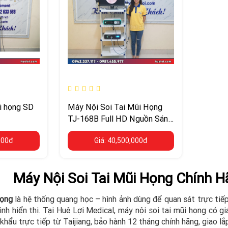
ũi họng SD
Máy Nội Soi Tai Mũi Họng
TJ-168B Full HD Nguồn Sáng
LED
000đ
Giá: 40,500,000đ
Máy Nội Soi Tai Mũi Họng Chính H
họng
là hệ thống quang học – hình ảnh dùng để quan sát trực tiế
ình hiển thị. Tại Huê Lợi Medical, máy nội soi tai mũi họng có g
hẩu trực tiếp từ Taijiang, bảo hành 12 tháng chính hãng, giao lắ