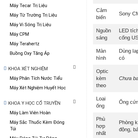
Máy Tecar Trị Liệu
Cảm
Sony CM
Máy Từ Trường Trị Liệu
biến
Máy Vi Sóng Trị Liệu
Nguồn
LED tíc
Máy CPM
sáng
cổng U
Máy Terahertz
Màn
Dùng la
Buồng Oxy Tăng Áp
hình
có
KHOA XÉT NGHIỆM
Optic
Máy Phân Tích Nước Tiểu
kèm
Chưa b
theo
Máy Xét Nghiệm Huyết Học
Loại
Ống cứ
KHOA Y HỌC CỔ TRUYỀN
ống
Máy Làm Viên Hoàn
Phù
Máy Sắc Thuốc Kèm Đóng
Phòng k
hợp
Túi
động, bá
nhất