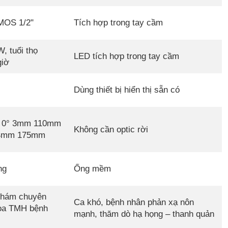
MOS 1/2"
Tích hợp trong tay cầm
, tuổi thọ
LED tích hợp trong tay cầm
giờ
Dùng thiết bị hiển thị sẵn có
: 0° 3mm 110mm
Không cần optic rời
 4mm 175mm
ng
Ống mềm
khám chuyên
Ca khó, bệnh nhân phản xạ nôn
oa TMH bệnh
mạnh, thăm dò hạ họng – thanh quản