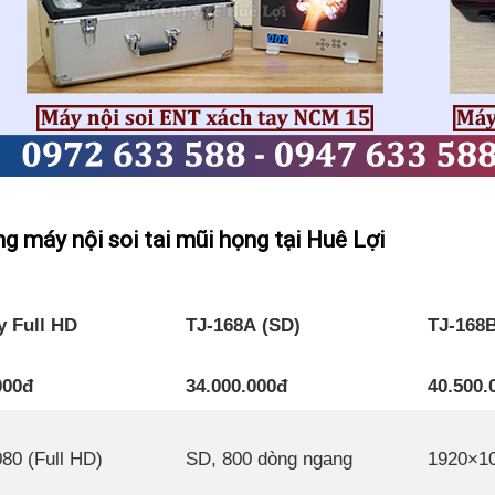
g máy nội soi tai mũi họng tại Huê Lợi
y Full HD
TJ-168A (SD)
TJ-168B
000đ
34.000.000đ
40.500.
80 (Full HD)
SD, 800 dòng ngang
1920×10