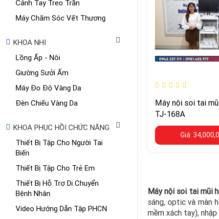
Cánh Tay Treo Trần
Máy Chăm Sóc Vết Thương
KHOA NHI
Lồng Ấp - Nôi
Giường Sưởi Ấm
Máy Đo Độ Vàng Da
Máy nội soi tai m
Đèn Chiếu Vàng Da
TJ-168A
KHOA PHỤC HỒI CHỨC NĂNG
Giá: 34,000,
Thiết Bị Tập Cho Người Tai
Biến
Thiết Bị Tập Cho Trẻ Em
Thiết Bị Hỗ Trợ Di Chuyển
Máy nội soi tai mũi 
Bệnh Nhân
sáng, optic và màn h
Video Hướng Dẫn Tập PHCN
mềm xách tay), nhập k