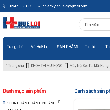
0942.337.117
thietbiytehueloi@gmail.com
Trang chủ
Về Huê Lợi
SẢN PHẨM
Tin tức
Tu
Trang chủ
KHOA TAI MŨI HỌNG
Máy Nội Soi Tai Mũi Họng
Danh mục sản phẩm
Danh sách sản 
KHOA CHẨN ĐOÁN HÌNH ẢNH