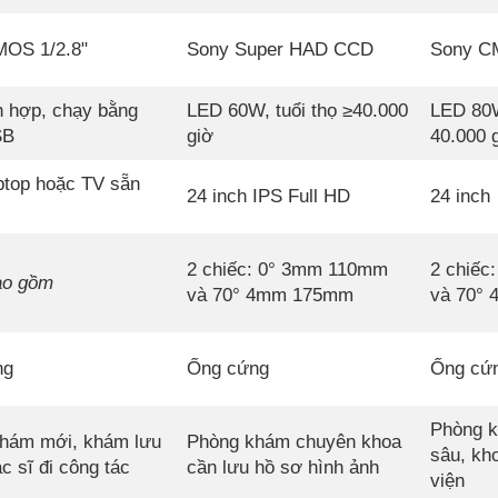
OS 1/2.8"
Sony Super HAD CCD
Sony C
h hợp, chạy bằng
LED 60W, tuổi thọ ≥40.000
LED 80W
SB
giờ
40.000 
ptop hoặc TV sẵn
24 inch IPS Full HD
24 inch
2 chiếc: 0° 3mm 110mm
2 chiếc
ao gồm
và 70° 4mm 175mm
và 70°
ng
Ống cứng
Ống cứ
Phòng 
hám mới, khám lưu
Phòng khám chuyên khoa
sâu, kh
c sĩ đi công tác
cần lưu hồ sơ hình ảnh
viện