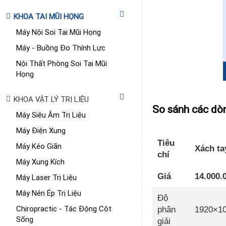
KHOA TAI MŨI HỌNG
Máy Nội Soi Tai Mũi Họng
Máy - Buồng Đo Thính Lực
Nội Thất Phòng Soi Tai Mũi
Họng
KHOA VẬT LÝ TRỊ LIỆU
So sánh các dòn
Máy Siêu Âm Trị Liệu
Máy Điện Xung
Tiêu
Máy Kéo Giãn
Xách ta
chí
Máy Xung Kích
Giá
14.000.
Máy Laser Trị Liệu
Máy Nén Ép Trị Liệu
Độ
Chiropractic - Tác Động Cột
phân
1920×10
Sống
giải