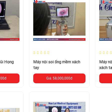
Mũi Họng
Máy nội soi ống mềm xách
Máy nội
tay
xách t
000đ
Giá: 58,000,000đ