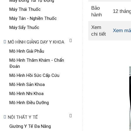
Máy Đóng Túi Tự Động
Bảo
Máy Thái Thuốc
12 thán
hành
Máy Tán - Nghiền Thuốc
Máy Sấy Thuốc
Xem
Xem má
chi tiết
MÔ HÌNH GIẢNG DẠY Y KHOA
Mô Hình Giải Phẫu
Mô Hình Thăm Khám - Chẩn
Đoán
Mô Hình Hồi Sức Cấp Cứu
Mô Hình Sản Khoa
Mô Hình Nhi Khoa
Mô Hình Điều Dưỡng
NỘI THẤT Y TẾ
Giường Y Tế Đa Năng