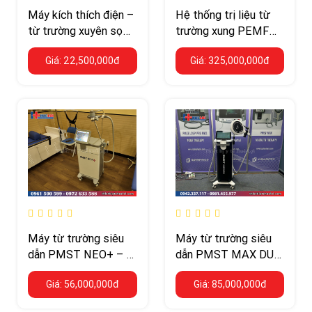
Máy kích thích điện –
Hệ thống trị liệu từ
từ trường xuyên sọ
trường xung PEMF
HB510B (TMS cường
HB320 – giường từ
Giá: 22,500,000đ
Giá: 325,000,000đ
độ thấp)
trường 3D năng lượng
cao
Máy từ trường siêu
Máy từ trường siêu
dẫn PMST NEO+ – 5
dẫn PMST MAX DUO
Tesla kết hợp laser
– 7 Tesla, 2 kênh điều
Giá: 56,000,000đ
Giá: 85,000,000đ
diode lạnh 5600 mW
trị độc lập