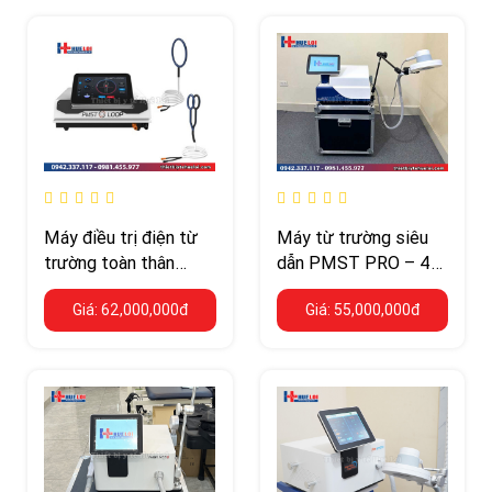
Máy điều trị điện từ
Máy từ trường siêu
trường toàn thân
dẫn PMST PRO – 4–
PMST LOOP PRO
7 Tesla kết hợp
Giá: 62,000,000đ
Giá: 55,000,000đ
MAX – 24.700 Gauss
Diode Laser công
suất cao