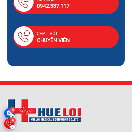
0942.337.117
CHAT VỚI
CHUYÊN VIÊN
4
▾
4
▾