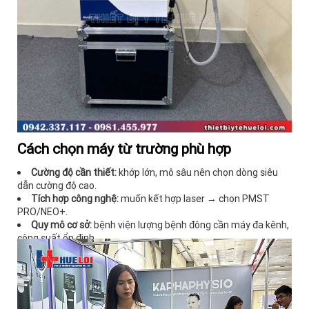
Cách chọn máy từ trường phù hợp
Cường độ cần thiết:
khớp lớn, mô sâu nên chọn dòng siêu
dẫn cường độ cao.
Tích hợp công nghệ:
muốn kết hợp laser → chọn PMST
PRO/NEO+.
Quy mô cơ sở:
bệnh viện lượng bệnh đông cần máy đa kênh,
công suất ổn định.
Ngân sách:
đây là nhóm đầu tư lớn, nên tính bài toán hoàn
vốn.