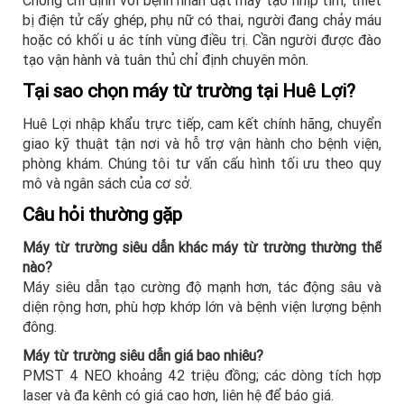
Chống chỉ định với bệnh nhân đặt máy tạo nhịp tim, thiết
bị điện tử cấy ghép, phụ nữ có thai, người đang chảy máu
hoặc có khối u ác tính vùng điều trị. Cần người được đào
tạo vận hành và tuân thủ chỉ định chuyên môn.
Tại sao chọn máy từ trường tại Huê Lợi?
Huê Lợi nhập khẩu trực tiếp, cam kết chính hãng, chuyển
giao kỹ thuật tận nơi và hỗ trợ vận hành cho bệnh viện,
phòng khám. Chúng tôi tư vấn cấu hình tối ưu theo quy
mô và ngân sách của cơ sở.
Câu hỏi thường gặp
Máy từ trường siêu dẫn khác máy từ trường thường thế
nào?
Máy siêu dẫn tạo cường độ mạnh hơn, tác động sâu và
diện rộng hơn, phù hợp khớp lớn và bệnh viện lượng bệnh
đông.
Máy từ trường siêu dẫn giá bao nhiêu?
PMST 4 NEO khoảng 42 triệu đồng; các dòng tích hợp
laser và đa kênh có giá cao hơn, liên hệ để báo giá.