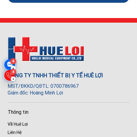
4
▾
4
CÔNG TY TNHH THIẾT BỊ Y TẾ HUÊ LỢI
▾
MST/ĐKKD/QĐTL: 0700786967
Giám đốc: Hoàng Minh Lợi
Thông tin
Về Huê Lợi
Liên Hệ