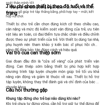
soát thân mình tốt.
Tiêu chí chọn thiết bị theo độ tuổi và thể
Dụng cụ tập thăng bằng & giác quan
: cầu thang trượt, bộ
dụng cụ gỗ giúp trẻ tập thăng bằng, phối hợp tay – mắt, kết
trạng
hợp vui chơi.
Thiết bị cho trẻ cần chọn đúng kích cỡ theo chiều cao,
cân nặng và mức độ kiểm soát vận động của trẻ; ưu tiên
vật liệu an toàn, có đai/điểm tựa chắc chắn và điều chỉnh
được theo sự phát triển của trẻ. Với thiết bị dùng tại nhà,
phụ huynh nên tham khảo ý kiến bác sĩ phục hồi chức
năng để đảm bảo tập đúng cách và hiệu quả.
Vai trò của can thiệp sớm
Giai đoạn đầu đời là "cửa sổ vàng" của phát triển vận
động. Can thiệp sớm bằng thiết bị phù hợp kết hợp
chương trình tập luyện chuyên môn giúp trẻ tối ưu khả
năng vận động và giảm lệ thuộc về sau. Thiết bị hỗ trợ
tập luyện, không thay thế đánh giá và chỉ định của bác sĩ
chuyên khoa.
Câu hỏi thường gặp
Khung tập đứng cho trẻ bại não dùng khi nào?
Khi trẻ chưa tự đứng vững, cần hỗ trợ giữ tư thế đứng để