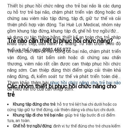
Thiết bị phục hồi chức năng cho trẻ bại não là các dụng
cụ hỗ trợ trẻ bại não, chậm phát triển vận động hoặc di
chứng sau viêm não tập đứng, tập đi, giữ tư thế và cải
thiện phối hợp vận động. Tại Huê Lợi Medical, nhóm này
gồm khung tập đứng, khung tập đi, ghế hỗ trợ ngồi/đứng
và dụng cụ tập thăng bằng, thiết kế an toàn cho trẻ, nhập
Trẻ nào cần thiết bị phục hồi chức năng?
khẩu trực tiếp, bảo hành 12 tháng. Tư vấn chọn theo độ
tuổi và thể trạng:
0981.455.977
.
Trẻ mắc các vấn đề vận động do bại não, chậm phát triển
vận động, dị tật bẩm sinh hoặc di chứng sau chấn
thương, viêm não rất cần được can thiệp phục hồi chức
năng sớm. Can thiệp đúng thời điểm giúp cải thiện khả
năng đứng, đi, kiểm soát tư thế và phát triển toàn diện.
Tham khảo thêm bài
phục hồi chức năng cho trẻ bại não
Các nhóm thiết bị phục hồi chức năng cho
để hiểu vai trò của can thiệp sớm.
trẻ
Khung tập đứng cho trẻ
: hỗ trợ trẻ liệt hai chi dưới hoặc co
cứng tập giữ tư thế đứng, cải thiện dáng và chịu lực chi dưới.
Khung tập đi cho trẻ bại não
: giúp trẻ tập bước đi có điểm
tựa, an toàn.
Ghế hỗ trợ ngồi/đứng
: định vị tư thế đúng cho trẻ chưa kiểm