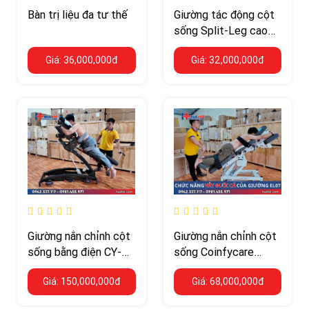
Bàn trị liệu đa tư thế
Giường tác động cột
sống Split-Leg cao
cấp
Giá: 36,000,000đ
Giá: 32,000,000đ
Giường nắn chỉnh cột
Giường nắn chỉnh cột
sống bằng điện CY-
sống Coinfycare
C113E – nghiêng
EL07 – chịu tải 250
Giá: 150,000,000đ
Giá: 68,000,000đ
52°/32°
kg, Hi-Lo điện