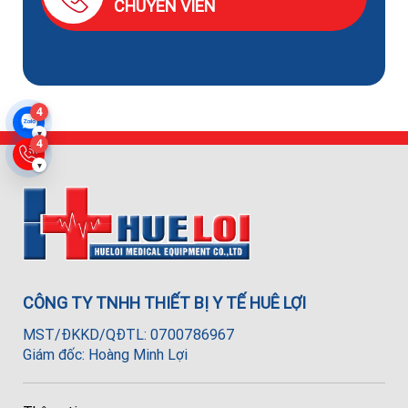
CHUYÊN VIÊN
4
▾
4
▾
CÔNG TY TNHH THIẾT BỊ Y TẾ HUÊ LỢI
MST/ĐKKD/QĐTL: 0700786967
Giám đốc: Hoàng Minh Lợi