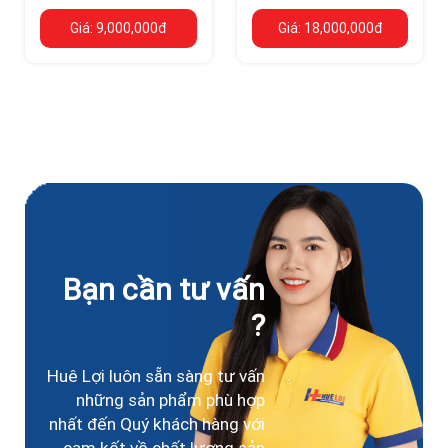
trên trẻ sơ sinh
ngừng tuần hoàn
Giá: 9,000,000đ
Giá: 18,000,000đ
Bạn cần tư vấn
?
Huê Lợi luôn sẵn sàng tư vấn
những sản phẩm phù hợp
nhất đến Quý khách hàng với
cam kết về chất lượng sản