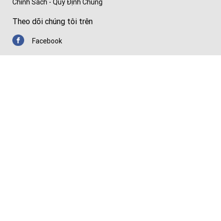
Chính Sách - Quy Định Chung
Theo dõi chúng tôi trên
Facebook
Youtube
Zalo
Chứng nhận
© Copyright 2026 Thiết Bị Y Tế Nhập Khẩu Chất Lượng Cao — Huê
Lợi Medical.