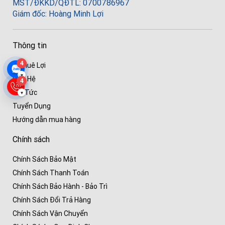
MST/ĐKKD/QĐTL: 0700786967
Giám đốc: Hoàng Minh Lợi
Thông tin
4
Về Huê Lợi
▾
Liên Hệ
4
Tin Tức
▾
Tuyển Dụng
Hướng dẫn mua hàng
Chính sách
Chính Sách Bảo Mật
Chính Sách Thanh Toán
Chính Sách Bảo Hành - Bảo Trì
Chính Sách Đổi Trả Hàng
Chính Sách Vận Chuyển