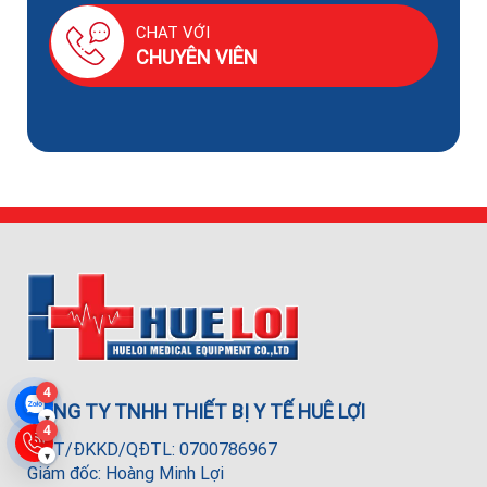
CHAT VỚI
CHUYÊN VIÊN
4
CÔNG TY TNHH THIẾT BỊ Y TẾ HUÊ LỢI
▾
4
MST/ĐKKD/QĐTL: 0700786967
▾
Giám đốc: Hoàng Minh Lợi