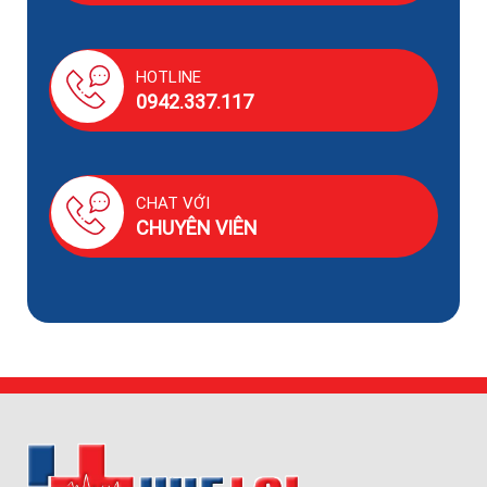
HOTLINE
0942.337.117
CHAT VỚI
CHUYÊN VIÊN