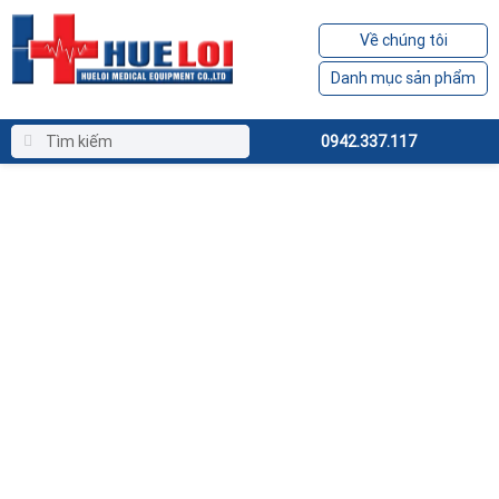
Về chúng tôi
Danh mục sản phẩm
0942.337.117