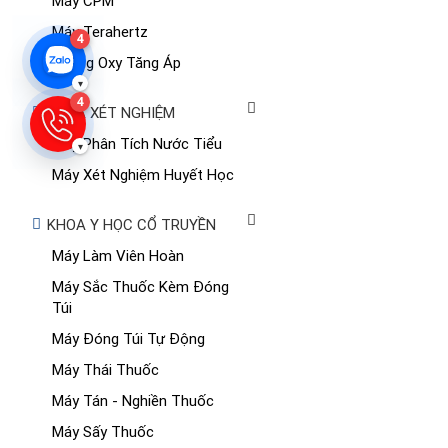
Máy CPM
Máy Terahertz
4
Buồng Oxy Tăng Áp
▾
4
KHOA XÉT NGHIỆM
Máy Phân Tích Nước Tiểu
▾
Máy Xét Nghiệm Huyết Học
KHOA Y HỌC CỔ TRUYỀN
Máy Làm Viên Hoàn
Máy Sắc Thuốc Kèm Đóng
Túi
Máy Đóng Túi Tự Động
Máy Thái Thuốc
Máy Tán - Nghiền Thuốc
Máy Sấy Thuốc