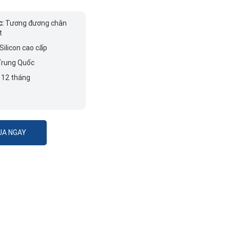
c:
Tương đương chân
t
Silicon cao cấp
rung Quốc
:
12 tháng
A NGAY