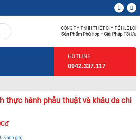
CÔNG TY TNHH THIẾT BỊ Y TẾ HUÊ LỢI
Sản Phẩm Phù Hợp – Giải Pháp Tối Ưu
HOTLINE
0942.337.117
h thực hành phẫu thuật và khâu da chi
00đ
(0 Đánh giá)