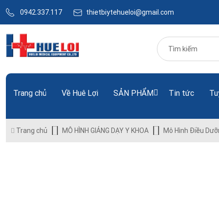
0942.337.117
thietbiytehueloi@gmail.com
Trang chủ
Về Huê Lợi
SẢN PHẨM
Tin tức
Tu
Trang chủ
MÔ HÌNH GIẢNG DẠY Y KHOA
Mô Hình Điều Dưỡ