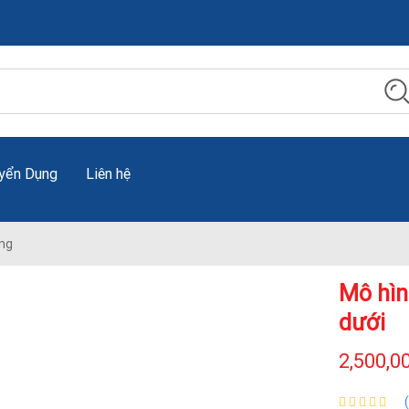
yển Dụng
Liên hệ
ng
Mô hìn
dưới
2,500,0