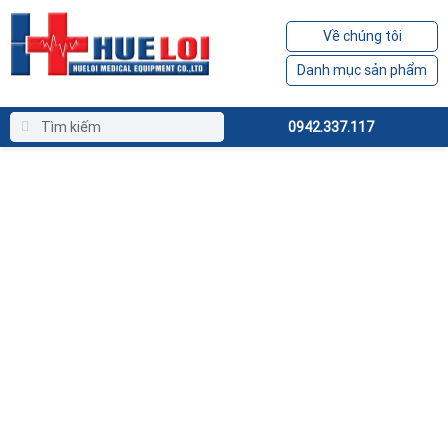
Về chúng tôi
Danh mục sản phẩm
0942.337.117