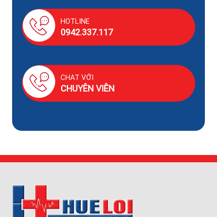
HOTLINE
0942.337.117
CHAT VỚI
CHUYÊN VIÊN