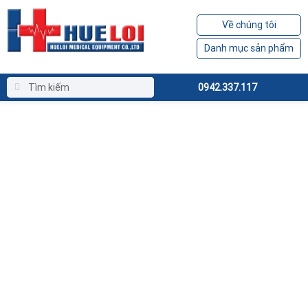
Về chúng tôi
Danh mục sản phẩm
0942.337.117