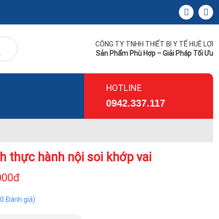
CÔNG TY TNHH THIẾT BỊ Y TẾ HUÊ LỢI
Sản Phẩm Phù Hợp – Giải Pháp Tối Ưu
HOTLINE
0942.337.117
h thực hành nội soi khớp vai
000đ
(0 Đánh giá)