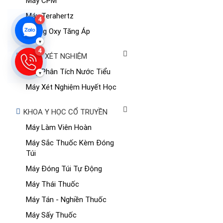
Máy CPM
Máy Terahertz
4
Buồng Oxy Tăng Áp
▾
4
KHOA XÉT NGHIỆM
Máy Phân Tích Nước Tiểu
▾
Máy Xét Nghiệm Huyết Học
KHOA Y HỌC CỔ TRUYỀN
Máy Làm Viên Hoàn
Máy Sắc Thuốc Kèm Đóng
Túi
Máy Đóng Túi Tự Động
Máy Thái Thuốc
Máy Tán - Nghiền Thuốc
Máy Sấy Thuốc