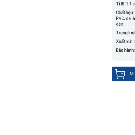
Tỉ lệ:
1:1 
Chất liệu:
PVC, da l
dẻo
Trọng lượ
Xuất xứ:
Bảo hành
MU