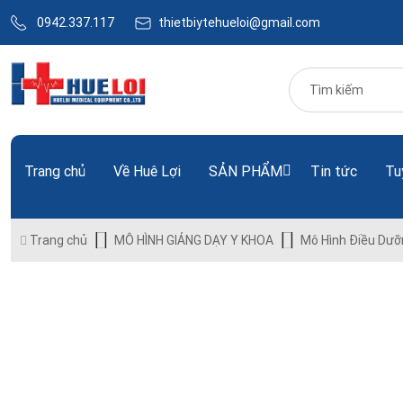
0942.337.117
thietbiytehueloi@gmail.com
Trang chủ
Về Huê Lợi
SẢN PHẨM
Tin tức
Tu
Trang chủ
MÔ HÌNH GIẢNG DẠY Y KHOA
Mô Hình Điều Dưỡ