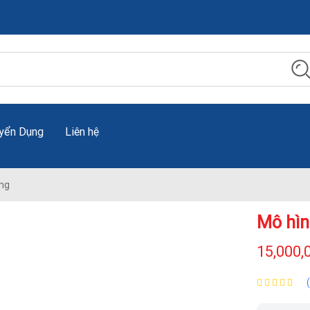
yển Dụng
Liên hệ
ng
Mô hìn
15,000,