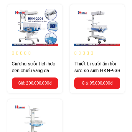
Giường sưởi tích hợp
Thiết bị sưởi ấm hồi
đèn chiếu vàng da
sức sơ sinh HKN-93B
hãng Ningbo David
Giá: 200,000,000đ
Giá: 95,000,000đ