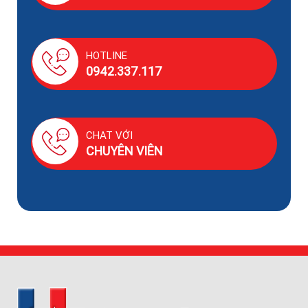
HOTLINE
0942.337.117
CHAT VỚI
CHUYÊN VIÊN