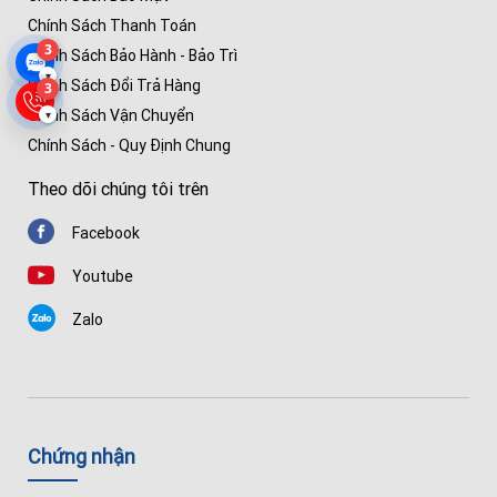
Chính Sách Thanh Toán
3
Chính Sách Bảo Hành - Bảo Trì
▾
Chính Sách Đổi Trả Hàng
3
Chính Sách Vận Chuyển
▾
Chính Sách - Quy Định Chung
Theo dõi chúng tôi trên
Facebook
Youtube
Zalo
Chứng nhận