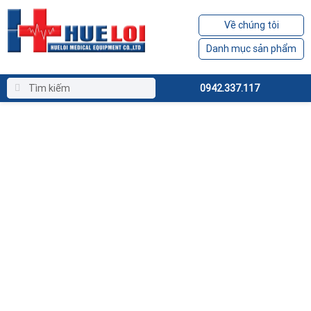
Về chúng tôi
Danh mục sản phẩm
0942.337.117