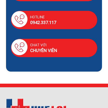
HOTLINE
0942.337.117
CHAT VỚI
CHUYÊN VIÊN