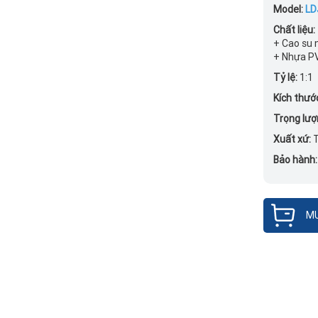
Model:
LD
Chất liệu:
+ Cao su 
+ Nhựa P
Tỷ lệ:
1:1
Kích thướ
Trọng lượ
Xuất xứ:
T
Bảo hành:
MU