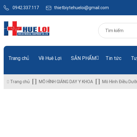
0942.337.117
thietbiytehueloi@gmail.com
Trang chủ
Về Huê Lợi
SẢN PHẨM
Tin tức
Tu
Trang chủ
MÔ HÌNH GIẢNG DẠY Y KHOA
Mô Hình Điều Dưỡ