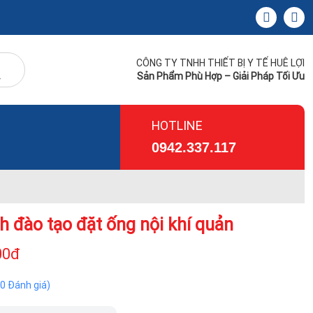
CÔNG TY TNHH THIẾT BỊ Y TẾ HUÊ LỢI
Sản Phẩm Phù Hợp – Giải Pháp Tối Ưu
HOTLINE
0942.337.117
h đào tạo đặt ống nội khí quản
00đ
(0 Đánh giá)