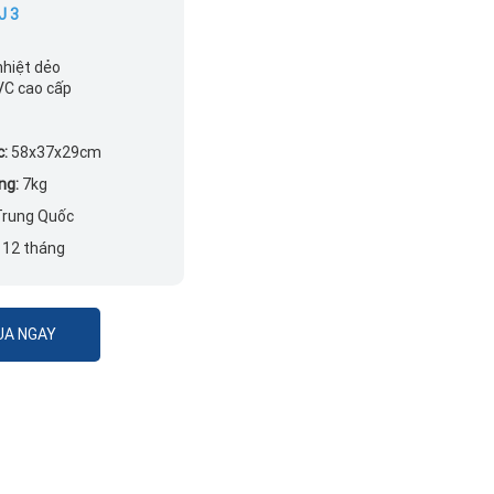
J 3
nhiệt dẻo
VC cao cấp
c:
58x37x29cm
ng:
7kg
rung Quốc
12 tháng
A NGAY