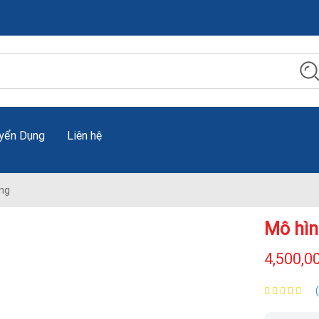
yển Dụng
Liên hệ
ng
Mô hìn
4,500,0