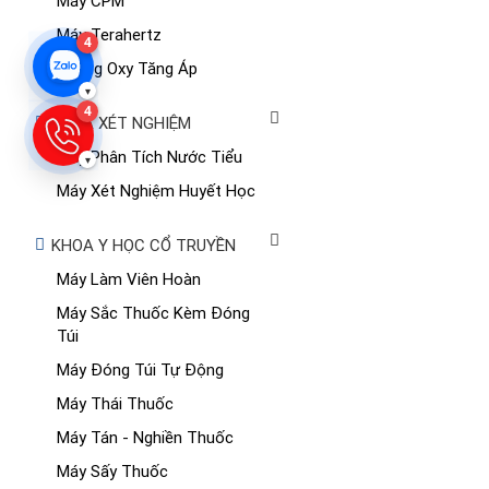
Máy CPM
Máy Terahertz
4
Buồng Oxy Tăng Áp
▾
4
KHOA XÉT NGHIỆM
Máy Phân Tích Nước Tiểu
▾
Máy Xét Nghiệm Huyết Học
KHOA Y HỌC CỔ TRUYỀN
Máy Làm Viên Hoàn
Máy Sắc Thuốc Kèm Đóng
Túi
Máy Đóng Túi Tự Động
Máy Thái Thuốc
Máy Tán - Nghiền Thuốc
Máy Sấy Thuốc