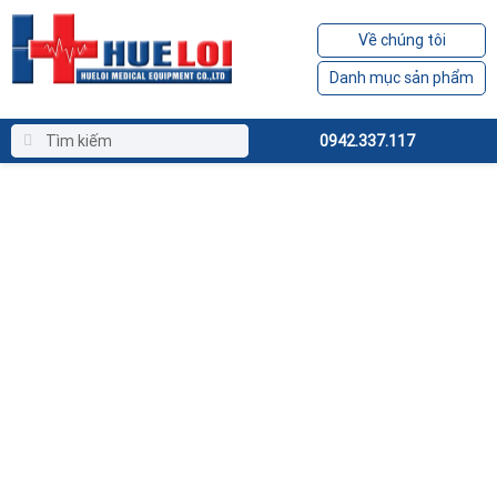
Về chúng tôi
Danh mục sản phẩm
0942.337.117