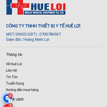
CÔNG TY TNHH THIẾT BỊ Y TẾ HUÊ LỢI
MST/ĐKKD/QĐTL: 0700786967
Giám đốc: Hoàng Minh Lợi
Thông tin
Về Huê Lợi
Liên Hệ
Tin Tức
Tuyển Dụng
Hướng dẫn mua hàng
3
Chính sách
▾
3