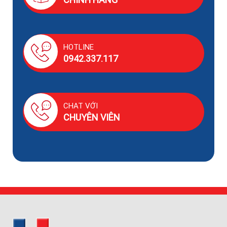
HOTLINE
0942.337.117
CHAT VỚI
CHUYÊN VIÊN