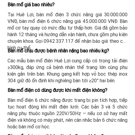
Bàn mổ giá bao nhiêu?
Tại Huê Lợi, bàn mổ điện 3 chức năng giá 30.000.000
VNĐ, bàn mổ điện 6 chức năng giá 45.000.000 VNĐ. Bàn
mổ cơ tay quay có mức đầu tư thấp hơn. Giá đã gồm bảo
hành 12 tháng và hướng dẫn vận hành, chưa gồm phụ kiện
chuyên khoa. Gọi 0942.337.117 để nhận báo giá theo cấu
hình cụ thể.
Bàn mổ chịu được bệnh nhân nặng bao nhiêu kg?
Các mẫu bàn mổ điện Huê Lợi cung cấp có trọng tải điện
≥300kg, đáp ứng cả bệnh nhân thể trạng lớn cùng phụ
kiện gắn trên bàn. Khung gang kết hợp vỏ bọc thép inox
304 giữ độ ổn định khi nghiêng bàn tới ≥20° hai bên.
Bàn mổ điện có dùng được khi mất điện không?
Bàn mổ điện 6 chức năng được trang bị pin tích hợp, tiếp
tục hoạt động khi mất điện lưới. Các bản 3 và 5 chức
năng phụ thuộc nguồn 220V/50Hz — nếu cơ sở hay mất
điện và không có máy phát, nên cân nhắc bản 6 chức năng
hoặc bàn mổ cơ học.