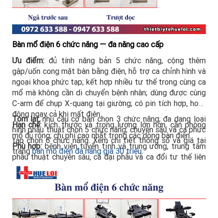
Bàn mổ điện 6 chức năng — đa năng cao cấp
Ưu điểm:
đủ tính năng bản 5 chức năng, cộng thêm
gập/uốn cong mặt bàn bằng điện, hỗ trợ ca chỉnh hình và
ngoại khoa phức tạp; kết hợp nhiều tư thế trong cùng ca
mổ mà không cần di chuyển bệnh nhân; dùng được cùng
C-arm để chụp X-quang tại giường; có pin tích hợp, hoạt
động ngay cả khi mất điện.
Tóm lại:
nhu cầu cơ bản chọn 3 chức năng; đa dạng loại
Hạn chế:
kích thước và trọng lượng lớn hơn, cần phòng
hình phẫu thuật chọn 5 chức năng; chuyên sâu và ca phức
mổ đủ rộng; chi phí cao nhất trong các dòng bàn điện.
tạp chọn 6 chức năng. Xem chi tiết thông số và giá tại
Phù hợp:
bệnh viện tuyến tỉnh và trung ương, trung tâm
trang
bàn mổ điện đa năng giá 30 triệu
.
phẫu thuật chuyên sâu, ca đại phẫu và ca đổi tư thế liên
tục.