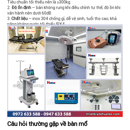
Tiêu chuẩn tối thiểu nên là ≥300kg.
Độ ổn định
— bàn không rung khi điều chỉnh tư thế; độ ồn khi
vận hành nên dưới 60dB.
Chất liệu
— inox 304 chống gỉ, dễ vệ sinh, tuổi thọ cao; khả
năng kháng nước tối thiểu IPX4.
Nguồn điện và dự phòng
— bàn điện nên có pin backup; bàn
cơ học an toàn tuyệt đối khi mất điện.
Phụ kiện đi kèm
— ray tiêu chuẩn để gắn đèn mổ, máy gây
mê, giá truyền dịch.
Câu hỏi thường gặp về bàn mổ