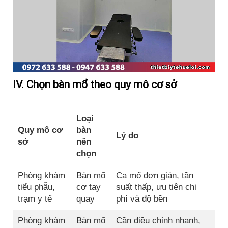
IV. Chọn bàn mổ theo quy mô cơ sở
Loại
Quy mô cơ
bàn
Lý do
sở
nên
chọn
Phòng khám
Bàn mổ
Ca mổ đơn giản, tần
tiểu phẫu,
cơ tay
suất thấp, ưu tiên chi
trạm y tế
quay
phí và độ bền
Phòng khám
Bàn mổ
Cần điều chỉnh nhanh,