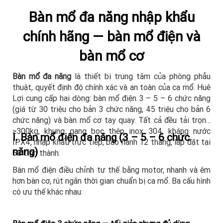
Bàn mổ đa năng nhập khẩu
chính hãng — bàn mổ điện và
bàn mổ cơ
Bàn mổ đa năng
là thiết bị trung tâm của phòng phẫu
thuật, quyết định độ chính xác và an toàn của ca mổ. Huê
Lợi cung cấp hai dòng: bàn mổ điện 3 – 5 – 6 chức năng
(giá từ 30 triệu cho bản 3 chức năng, 45 triệu cho bản 6
chức năng) và bàn mổ cơ tay quay. Tất cả đều tải trọng
≥300kg, khung gang bọc thép inox 304, kháng nước
I. Bàn mổ điện đa năng (3 – 5 – 6 chức
IPX4, nhập khẩu trực tiếp, bảo hành 12 tháng, lắp đặt tại
năng)
63 tỉnh thành.
Bàn mổ điện điều chỉnh tư thế bằng motor, nhanh và êm
hơn bàn cơ, rút ngắn thời gian chuẩn bị ca mổ. Ba cấu hình
có ưu thế khác nhau: