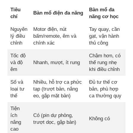
Tiêu
Bàn mổ đa
Bàn mổ điện đa năng
chí
năng cơ học
Nguyên
Motor điện, nút
Tay quay, cần
lý điều
bấm/remote, êm và
gạt, vận hành
chỉnh
chính xác
thủ công
Tốc độ
Chậm hơn, có
và độ
Nhanh, mượt, ít rung
thể rung nhẹ
êm
khi điều chỉnh
Số và
Nhiều, hỗ trợ ca phức
Đủ tư thế cơ
loại tư
tạp (trượt bàn, nâng
bản, phù hợp
thế
eo, gập mặt bàn)
ca thường quy
Tiện
ích
Có (pin dự phòng,
Không có
nâng
trượt dọc, gập bàn)
cao