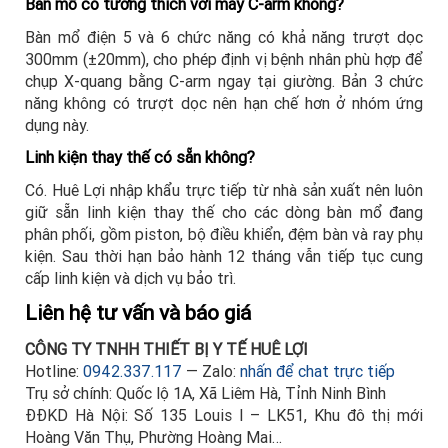
Bàn mổ có tương thích với máy C-arm không?
Bàn mổ điện 5 và 6 chức năng có khả năng trượt dọc
300mm (±20mm), cho phép định vị bệnh nhân phù hợp để
chụp X-quang bằng C-arm ngay tại giường. Bản 3 chức
năng không có trượt dọc nên hạn chế hơn ở nhóm ứng
dụng này.
Linh kiện thay thế có sẵn không?
Có. Huê Lợi nhập khẩu trực tiếp từ nhà sản xuất nên luôn
giữ sẵn linh kiện thay thế cho các dòng bàn mổ đang
phân phối, gồm piston, bộ điều khiển, đệm bàn và ray phụ
kiện. Sau thời hạn bảo hành 12 tháng vẫn tiếp tục cung
cấp linh kiện và dịch vụ bảo trì.
Liên hệ tư vấn và báo giá
CÔNG TY TNHH THIẾT BỊ Y TẾ HUÊ LỢI
Hotline:
0942.337.117
— Zalo:
nhấn để chat trực tiếp
Trụ sở chính: Quốc lộ 1A, Xã Liêm Hà, Tỉnh Ninh Bình
ĐĐKD Hà Nội: Số 135 Louis I – LK51, Khu đô thị mới
Hoàng Văn Thụ, Phường Hoàng Mai