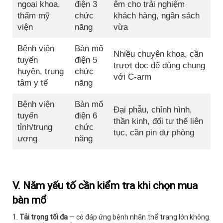
ngoại khoa,
điện 3
êm cho trải nghiệm
thẩm mỹ
chức
khách hàng, ngân sách
viện
năng
vừa
Bệnh viện
Bàn mổ
Nhiều chuyên khoa, cần
tuyến
điện 5
trượt dọc để dùng chung
huyện, trung
chức
với C-arm
tâm y tế
năng
Bệnh viện
Bàn mổ
Đại phẫu, chỉnh hình,
tuyến
điện 6
thần kinh, đổi tư thế liên
tỉnh/trung
chức
tục, cần pin dự phòng
ương
năng
V. Năm yếu tố cần kiểm tra khi chọn mua
bàn mổ
Tải trọng tối đa
— có đáp ứng bệnh nhân thể trạng lớn không.