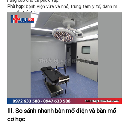
Phù hợp:
bệnh viện vừa và nhỏ, trung tâm y tế, danh mục
ca mổ phổ thông.
III. So sánh nhanh bàn mổ điện và bàn mổ
cơ học