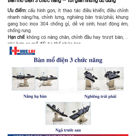
Bàn mổ điện 3 chức năng — tối giản nhưng đủ dùng
Ưu điểm:
cấu hình gọn, ít thao tác điều khiển; điều chỉnh
nhanh nâng/hạ, chỉnh lưng, nghiêng bàn trái/phải; khung
gang bọc inox 304 chống gỉ, dễ vệ sinh; hoạt động êm,
chống rung.
Hạn chế:
không có nâng chân, chỉnh đầu hay trượt bàn; ít
phù hợp ca mổ đổi tư thế phức tạp.
Phù hợp:
phòng khám và bệnh viện chuyên tiểu phẫu, phẫu
thuật đơn giản; cơ sở muốn đầu tư bàn điện nhưng không
cần tính năng nâng cao.