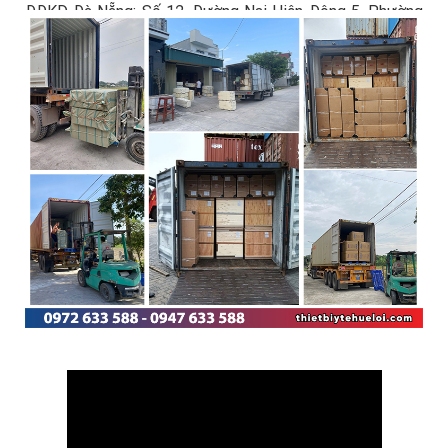
ĐĐKD Đà Nẵng: Số 12, Đường Nại Hiên Đông 5, Phường
Sơn Trà
ĐĐKD TP.HCM: Số 449/55, Đường Trường Chinh,
Phường Tân Bình