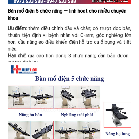
Bàn mổ điện 5 chức năng — linh hoạt cho nhiều chuyên
khoa
Ưu điểm:
thêm điều chỉnh đầu và chân; có trượt dọc bàn,
thuận tiện định vị bệnh nhân với C-arm; góc nghiêng lớn
hơn; cầu nâng eo điều khiển điện hỗ trợ ca ổ bụng và tiết
niệu.
Hạn chế:
giá cao hơn dòng 3 chức năng; cần bảo dưỡng
motor định kỳ.
Phù hợp:
bệnh viện đa khoa hoặc chuyên khoa có nhiều
loại phẫu thuật.