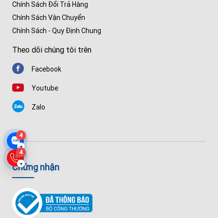
Chính Sách Đổi Trả Hàng
Chính Sách Vận Chuyển
Chính Sách - Quy Định Chung
Theo dõi chúng tôi trên
Facebook
Youtube
Zalo
4
▾
4
▾
Chứng nhận