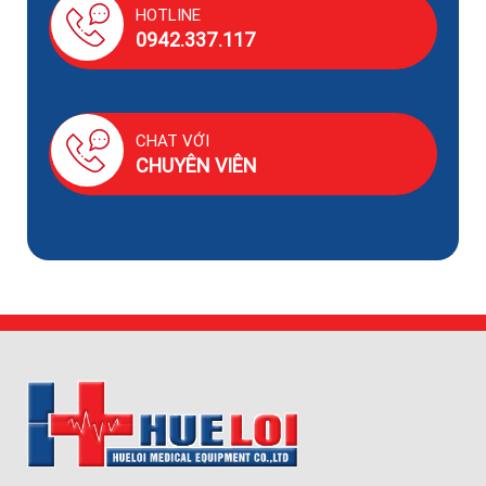
HOTLINE
0942.337.117
CHAT VỚI
CHUYÊN VIÊN