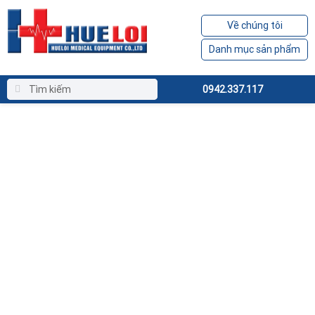
Về chúng tôi
Danh mục sản phẩm
0942.337.117