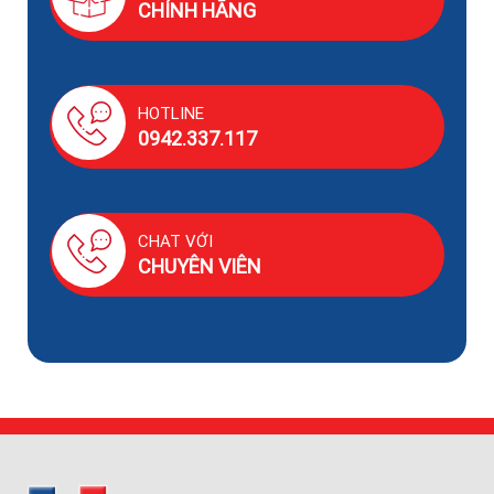
CHÍNH HÃNG
HOTLINE
0942.337.117
CHAT VỚI
CHUYÊN VIÊN