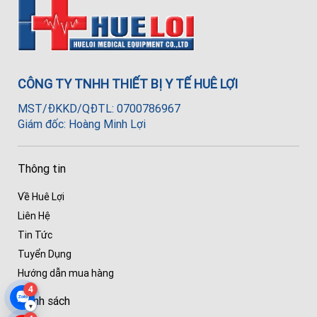
CÔNG TY TNHH THIẾT BỊ Y TẾ HUÊ LỢI
MST/ĐKKD/QĐTL: 0700786967
Giám đốc: Hoàng Minh Lợi
Thông tin
Về Huê Lợi
Liên Hệ
Tin Tức
Tuyển Dụng
Hướng dẫn mua hàng
4
Chính sách
▾