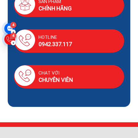
SẢN PHẨM
CHÍNH HÃNG
4
▾
4
HOTLINE
0942.337.117
▾
CHAT VỚI
CHUYÊN VIÊN