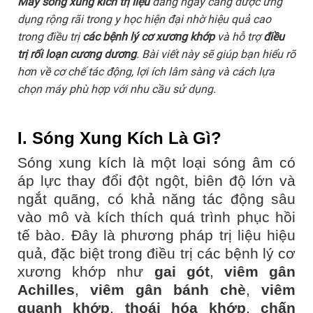
Máy sóng xung kích trị liệu
đang ngày càng được ứng
dụng rộng rãi trong y học hiện đại nhờ hiệu quả cao
trong điều trị
các bệnh lý cơ xương khớp
và hỗ trợ
điều
trị rối loạn cương dương
. Bài viết này sẽ giúp bạn hiểu rõ
hơn về cơ chế tác động, lợi ích lâm sàng và cách lựa
chọn máy phù hợp với nhu cầu sử dụng.
I. Sóng Xung Kích Là Gì?
Sóng xung kích là một loại sóng âm có
áp lực thay đổi đột ngột, biên độ lớn và
ngắt quãng, có khả năng tác động sâu
vào mô và kích thích quá trình phục hồi
tế bào. Đây là phương pháp trị liệu hiệu
quả, đặc biệt trong điều trị các bệnh lý cơ
xương khớp như
gai gót
,
viêm gân
Achilles
,
viêm gân bánh chè
,
viêm
quanh khớp
,
thoái hóa khớp
,
chấn