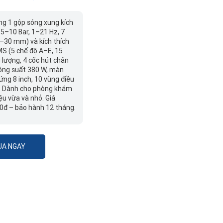
ng 1 gộp sóng xung kích
,5–10 Bar, 1–21 Hz, 7
–30 mm) và kích thích
MS (5 chế độ A–E, 15
lượng, 4 cốc hút chân
ông suất 380 W, màn
ứng 8 inch, 10 vùng điều
ẵn. Dành cho phòng khám
liệu vừa và nhỏ. Giá
0đ – bảo hành 12 tháng.
A NGAY