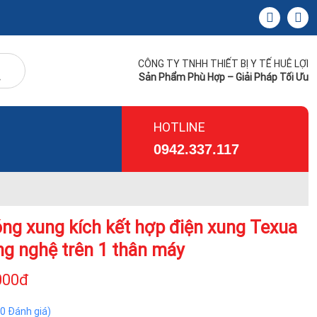
CÔNG TY TNHH THIẾT BỊ Y TẾ HUÊ LỢI
Sản Phẩm Phù Hợp – Giải Pháp Tối Ưu
HOTLINE
0942.337.117
ng xung kích kết hợp điện xung Texua
ng nghệ trên 1 thân máy
000đ
(0 Đánh giá)