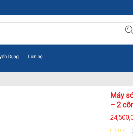
yển Dụng
Liên hệ
Máy só
– 2 cô
24,500,