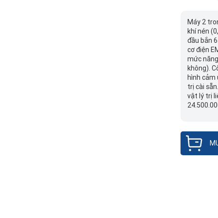
Máy 2 tro
khí nén (0
đầu bắn 6
cơ điện E
mức năng 
không). C
hình cảm 
trị cài s
vật lý trị 
24.500.00
MU