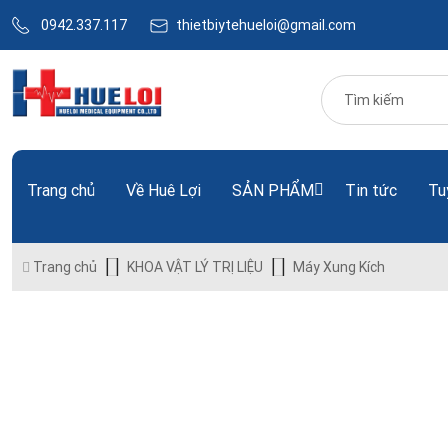
0942.337.117
thietbiytehueloi@gmail.com
Trang chủ
Về Huê Lợi
SẢN PHẨM
Tin tức
Tu
Trang chủ
KHOA VẬT LÝ TRỊ LIỆU
Máy Xung Kích