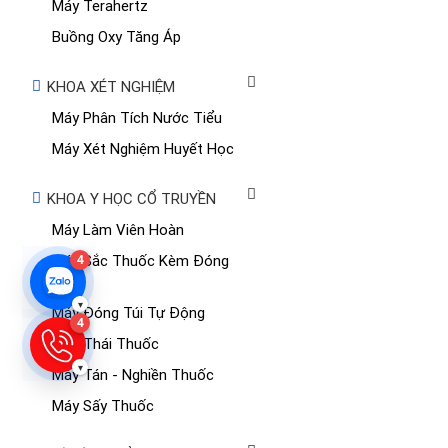
Máy Terahertz
Buồng Oxy Tăng Áp
KHOA XÉT NGHIỆM
Máy Phân Tích Nước Tiểu
Máy Xét Nghiệm Huyết Học
KHOA Y HỌC CỔ TRUYỀN
Máy Làm Viên Hoàn
4
Máy Sắc Thuốc Kèm Đóng
Túi
▾
Máy Đóng Túi Tự Động
4
Máy Thái Thuốc
▾
Máy Tán - Nghiền Thuốc
Máy Sấy Thuốc