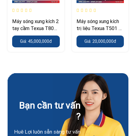
Máy sóng xung kích 2
Máy sóng xung kích
tay cầm Texua T806
trị liệu Texua T501 –
– công suất 500 W,
áp suất 0,5–10 Bar, 7
Giá: 45,000,000đ
Giá: 20,000,000đ
điều trị đồng thời 2
đầu bắn
người bệnh
Bạn cần tư vấn
?
Huê Lợi luôn sẵn sàng tư vấn