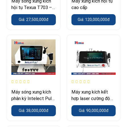
Máy sóng xung kích
Máy xung kích hội tụ
hội tụ Texua T703 –
cao cấp
công suất 400 W, áp
Giá: 27,500,000đ
Giá: 120,000,000đ
suất tới 12 Bar
Máy sóng xung kích
Máy xung kích kết
phân kỳ Intelect Puls
hợp laser cường độ
30 – 13 đầu điều trị,
cao
Giá: 38,000,000đ
Giá: 90,000,000đ
áp suất tới 10 Bar