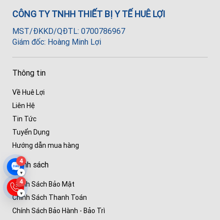
CÔNG TY TNHH THIẾT BỊ Y TẾ HUÊ LỢI
MST/ĐKKD/QĐTL: 0700786967
Giám đốc: Hoàng Minh Lợi
Thông tin
Về Huê Lợi
Liên Hệ
Tin Tức
Tuyển Dụng
Hướng dẫn mua hàng
4
Chính sách
▾
4
Chính Sách Bảo Mật
▾
Chính Sách Thanh Toán
Chính Sách Bảo Hành - Bảo Trì