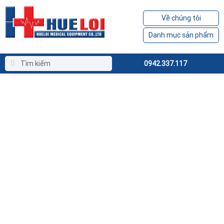
Về chúng tôi
Danh mục sản phẩm
0942.337.117