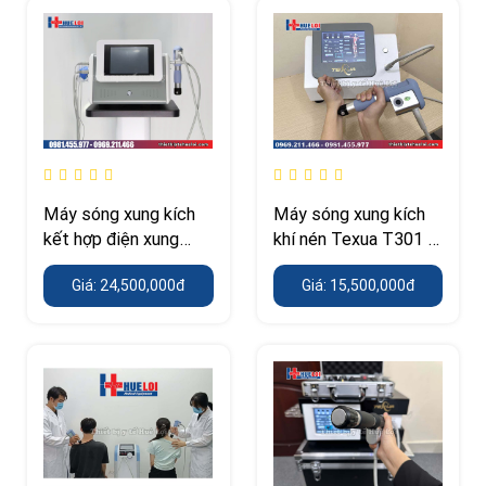
Máy sóng xung kích
Máy sóng xung kích
kết hợp điện xung
khí nén Texua T301 –
Texua – 2 công nghệ
350 W, áp suất 0,5–8
Giá: 24,500,000đ
Giá: 15,500,000đ
trên 1 thân máy
Bar