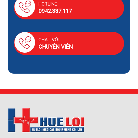
HOTLINE
0942.337.117
CHAT VỚI
CHUYÊN VIÊN