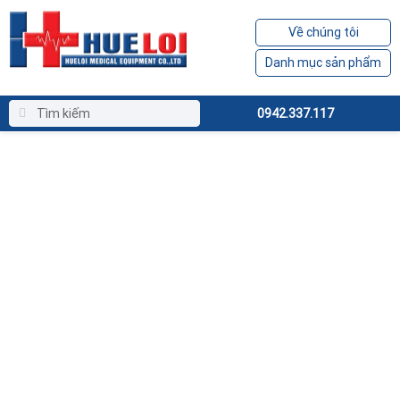
Về chúng tôi
Danh mục sản phẩm
0942.337.117