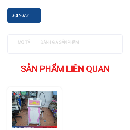
GỌI NGAY
MÔ TẢ
ĐÁNH GIÁ SẢN PHẨM
SẢN PHẨM LIÊN QUAN