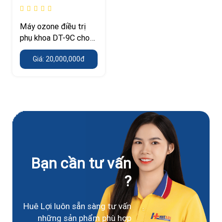
Máy ozone điều trị
phụ khoa DT-9C cho
phòng khám sản phụ
Giá: 20,000,000đ
khoa
Bạn cần tư vấn
?
Huê Lợi luôn sẵn sàng tư vấn
những sản phẩm phù hợp