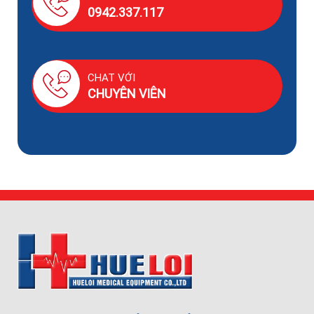
0942.337.117
CHAT VỚI
CHUYÊN VIÊN