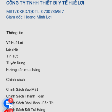
CÔNG TY TNHH THIẾT BỊ Y TẾ HUÊ LỢI
MST/ĐKKD/QĐTL: 0700786967
Giám đốc: Hoàng Minh Lợi
Thông tin
Về Huê Lợi
Liên Hệ
Tin Tức
Tuyển Dụng
Hướng dẫn mua hàng
Chính sách
Chính Sách Bảo Mật
Chính Sách Thanh Toán
3
Chính Sách Bảo Hành - Bảo Trì
▾
Chính Sách Đổi Trả Hàng
3