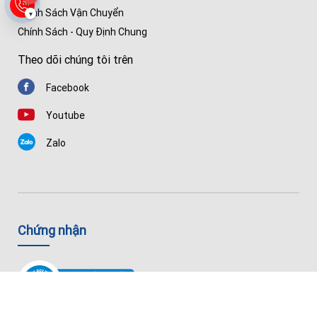
Chính Sách Vận Chuyển
▾
Chính Sách - Quy Định Chung
Theo dõi chúng tôi trên
Facebook
Youtube
Zalo
Chứng nhận