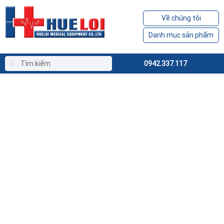
Về chúng tôi
Danh mục sản phẩm
0942.337.117