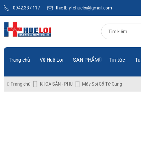
0942.337.117
thietbiytehueloi@gmail.com
Trang chủ
Về Huê Lợi
SẢN PHẨM
Tin tức
Tu
Trang chủ
KHOA SẢN - PHỤ
Máy Soi Cổ Tử Cung