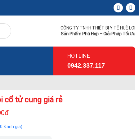
CÔNG TY TNHH THIẾT BỊ Y TẾ HUÊ LỢI
Sản Phẩm Phù Hợp – Giải Pháp Tối Ưu
HOTLINE
0942.337.117
i cổ tử cung giá rẻ
00đ
(0 Đánh giá)