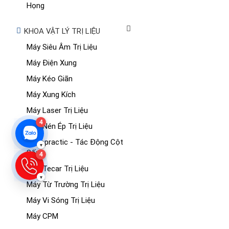
Họng
KHOA VẬT LÝ TRỊ LIỆU
Máy Siêu Âm Trị Liệu
Máy Điện Xung
Máy Kéo Giãn
Máy Xung Kích
Máy Laser Trị Liệu
4
Máy Nén Ép Trị Liệu
Chiropractic - Tác Động Cột
▾
Sống
4
Máy Tecar Trị Liệu
▾
Máy Từ Trường Trị Liệu
Máy Vi Sóng Trị Liệu
Máy CPM