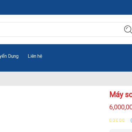
yển Dụng
Liên hệ
Máy so
6,000,0