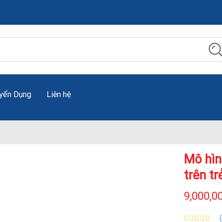
yển Dụng
Liên hệ
Mô hìn
trên tr
9,000,0