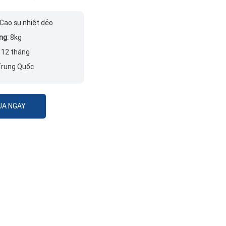
Cao su nhiệt dẻo
ng:
8kg
:
12 tháng
Trung Quốc
A NGAY