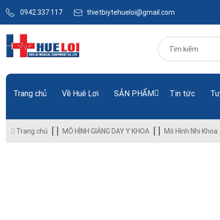
0942.337.117
thietbiytehueloi@gmail.com
Trang chủ
Về Huê Lợi
SẢN PHẨM
Tin tức
Tu
Trang chủ
MÔ HÌNH GIẢNG DẠY Y KHOA
Mô Hình Nhi Khoa