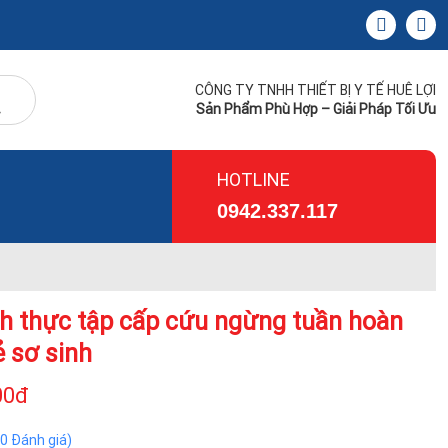
CÔNG TY TNHH THIẾT BỊ Y TẾ HUÊ LỢI
Sản Phẩm Phù Hợp – Giải Pháp Tối Ưu
HOTLINE
0942.337.117
h thực tập cấp cứu ngừng tuần hoàn
ẻ sơ sinh
00đ
(0 Đánh giá)