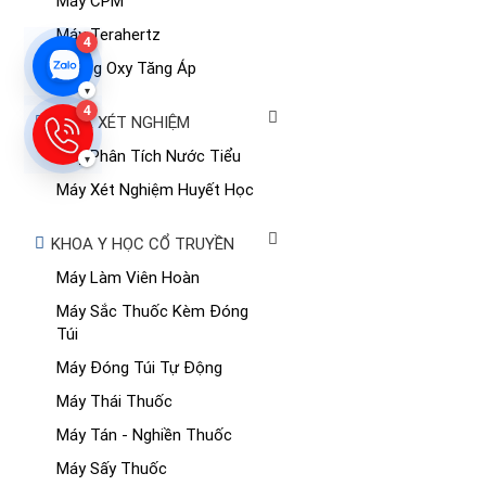
Máy CPM
Máy Terahertz
4
Buồng Oxy Tăng Áp
▾
4
KHOA XÉT NGHIỆM
Máy Phân Tích Nước Tiểu
▾
Máy Xét Nghiệm Huyết Học
KHOA Y HỌC CỔ TRUYỀN
Máy Làm Viên Hoàn
Máy Sắc Thuốc Kèm Đóng
Túi
Máy Đóng Túi Tự Động
Máy Thái Thuốc
Máy Tán - Nghiền Thuốc
Máy Sấy Thuốc