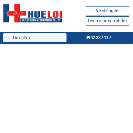
Về chúng tôi
Danh mục sản phẩm
0942.337.117