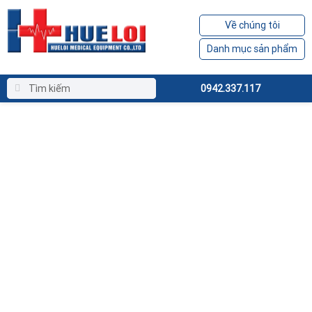
Về chúng tôi
Danh mục sản phẩm
0942.337.117