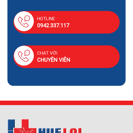
HOTLINE
0942.337.117
CHAT VỚI
CHUYÊN VIÊN