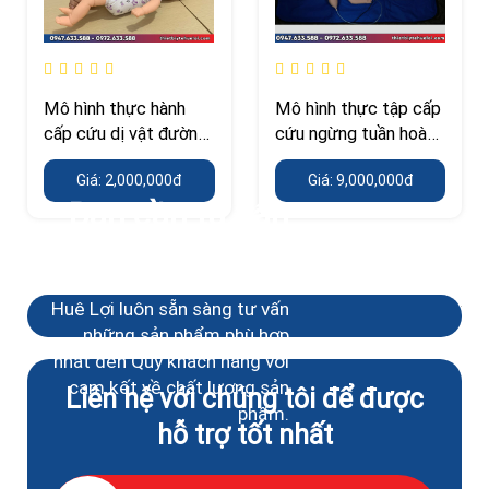
Mô hình thực hành
Mô hình thực tập cấp
cấp cứu dị vật đường
cứu ngừng tuần hoàn
thở ở trẻ em
trên trẻ sơ sinh
Giá: 2,000,000đ
Giá: 9,000,000đ
Bạn cần tư vấn
?
Huê Lợi luôn sẵn sàng tư vấn
những sản phẩm phù hợp
nhất đến Quý khách hàng với
cam kết về chất lượng sản
Liên hệ với chúng tôi để được
phẩm.
hỗ trợ tốt nhất