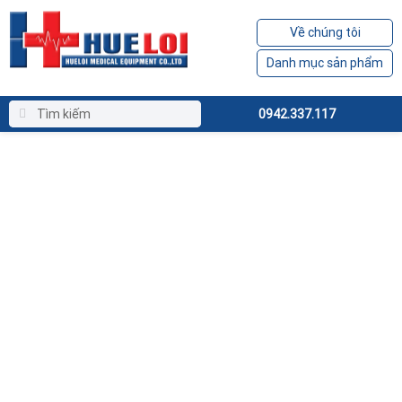
Về chúng tôi
Danh mục sản phẩm
0942.337.117