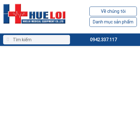
Về chúng tôi
Danh mục sản phẩm
0942.337.117