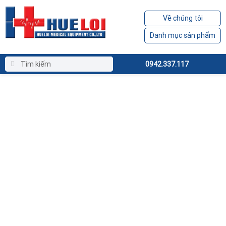
Về chúng tôi
Danh mục sản phẩm
0942.337.117