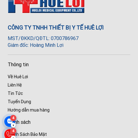
CÔNG TY TNHH THIẾT BỊ Y TẾ HUÊ LỢI
MST/ĐKKD/QĐTL: 0700786967
Giám đốc: Hoàng Minh Lợi
Thông tin
Về Huê Lợi
Liên Hệ
Tin Tức
Tuyển Dụng
Hướng dẫn mua hàng
4
Chính sách
▾
4
Chính Sách Bảo Mật
▾