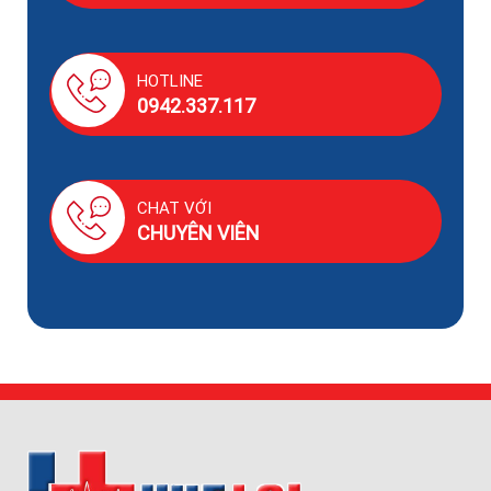
HOTLINE
0942.337.117
CHAT VỚI
CHUYÊN VIÊN