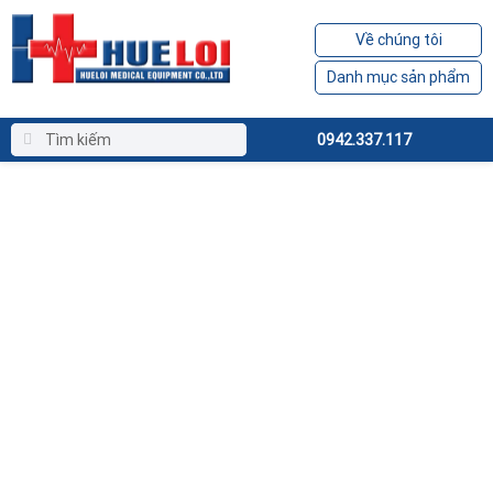
Về chúng tôi
Danh mục sản phẩm
0942.337.117