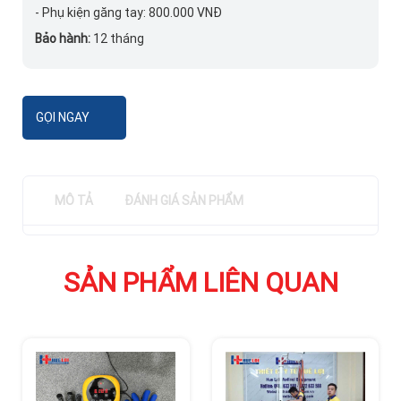
- Phụ kiện găng tay: 800.000 VNĐ
Bảo hành:
12 tháng
GỌI NGAY
MÔ TẢ
ĐÁNH GIÁ SẢN PHẨM
SẢN PHẨM LIÊN QUAN