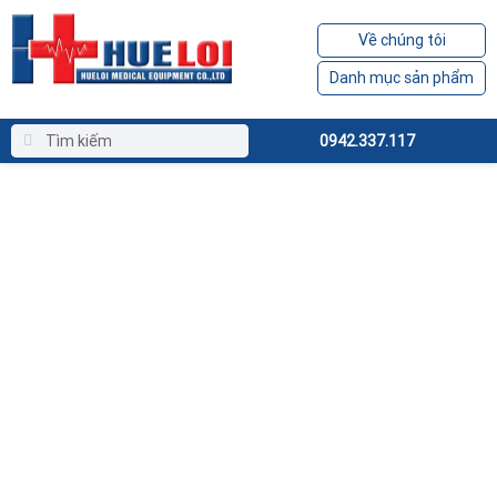
Về chúng tôi
Danh mục sản phẩm
0942.337.117